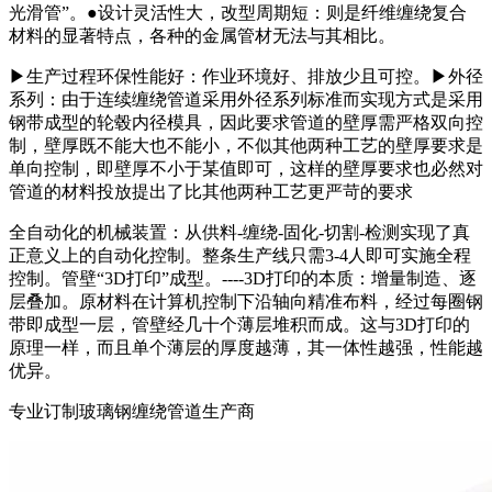
光滑管”。●设计灵活性大，改型周期短：则是纤维缠绕复合
材料的显著特点，各种的金属管材无法与其相比。
▶生产过程环保性能好：作业环境好、排放少且可控。▶外径
系列：由于连续缠绕管道采用外径系列标准而实现方式是采用
钢带成型的轮毂内径模具，因此要求管道的壁厚需严格双向控
制，壁厚既不能大也不能小，不似其他两种工艺的壁厚要求是
单向控制，即壁厚不小于某值即可，这样的壁厚要求也必然对
管道的材料投放提出了比其他两种工艺更严苛的要求
全自动化的机械装置：从供料-缠绕-固化-切割-检测实现了真
正意义上的自动化控制。整条生产线只需3-4人即可实施全程
控制。管壁“3D打印”成型。----3D打印的本质：增量制造、逐
层叠加。原材料在计算机控制下沿轴向精准布料，经过每圈钢
带即成型一层，管壁经几十个薄层堆积而成。这与3D打印的
原理一样，而且单个薄层的厚度越薄，其一体性越强，性能越
优异。
专业订制玻璃钢缠绕管道生产商