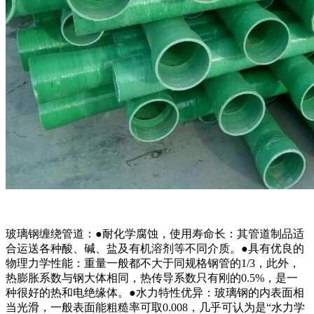
玻璃钢缠绕管道：●耐化学腐蚀，使用寿命长：其管道制品适
合运送各种酸、碱、盐及有机溶剂等不同介质。●具有优良的
物理力学性能：重量一般都不大于同规格钢管的1/3，此外，
热膨胀系数与钢大体相同，热传导系数只有刚的0.5%，是一
种很好的热和电绝缘体。●水力特性优异：玻璃钢的内表面相
当光滑，一般表面能粗糙率可取0.008，几乎可认为是“水力学