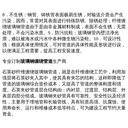
8．不生锈：钢管、铸铁管表面极易生锈，对输送介质会产生
污染，因而，常需对其表面进行特殊防锈、除锈处理；纤维缠
绕玻璃钢管道由于是由非金属材料制成，表面不会生锈，无需
处理，不会污染水质。9．防污抗蛀：玻璃钢管内壁洁净光
滑，难以被海水或污水中各种微生物污染蛀。10．可设计性
强：根据具体使用情况，可对管道的具体性能及形状进行设，
以便满足工程需要，提高工程安装速度。
专业订制
玻璃钢缠绕管道
生产商
石英砂纤维缠绕玻璃钢管道，就是在纤维缠绕工艺中，利用加
强层将石英砂夹入其中，使其具有夹芯的结构，这样即降低了
管道的玻璃钢综合造价成本，又提高了管道的整体刚度和强
度。石英夹砂管道层合结构由：内衬层、过渡层、结构层、外
表层四部分组成。玻璃钢夹砂管具有可靠性、安全性以及经济
性，主要用于埋地管和长输管线，具有轻质高强、抗腐蚀、使
用寿命长、运行和维修成本低等特点，可为建设工程节约大量
资金。