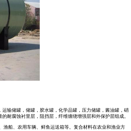
，运输储罐，储罐，胶水罐，化学品罐，压力储罐，酱油罐，硝
量的耐腐蚀衬里层，阻挡层，纤维缠绕增强层和外保护层组成。
、渔船、农用车辆、鲜鱼运送箱等。复合材料在农业和渔业方