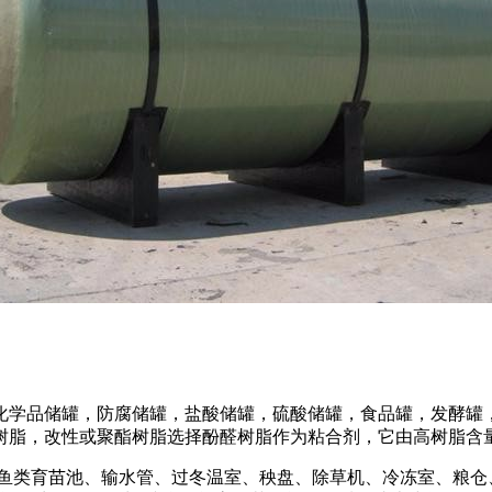
化学品储罐，防腐储罐，盐酸储罐，硫酸储罐，食品罐，发酵罐
树脂，改性或聚酯树脂选择酚醛树脂作为粘合剂，它由高树脂含
:鱼类育苗池、输水管、过冬温室、秧盘、除草机、冷冻室、粮仓