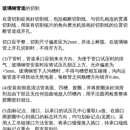
玻璃钢管道
的切割
在需切割处画好切割线，包括截断切割线、与切孔相连的贯通
切割线，用装有切割锯片的角向磨光机按画好切割线的位置切
断管道或开孔。
切口应平整，切割尺寸偏差应为2mm，并涂上树脂。在玻璃钢
管上开孔切割时，不得开方孔。
(3)下管时，管道承口应朝来水方向。为便于管口试压时的排
气，玻璃钢管安装时应将试压孔朝正上方。允许偏差为
+5mm。玻璃钢管下入沟槽时，不得与槽壁相互碰撞，沟内运
输管道不得扰动天然地基，每根管之间顺槽方向错开0.4m。
(4)安装前彻底清洁管表面、凹槽、胶圈，并将胶圈涂好润滑
剂后由下部且无任何扭曲地放入凹槽内，用手沿圆周检查整体
胶圈密封就位。
(5)划标记点、撞口。以承口的试压孔中心量取Lx值。在插口
两胶圈中心到插口的标志环方向，均匀划标记点(见图1)。采
用人工吊链撞口方法安装。将承口慢慢推入插口，待承口端线
与标记点重合。即安装到位。