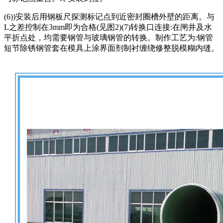
(6))安装后用钢板尺探测标记点到近密封圈槽外壁的距离。与
L之差控制在3mm即为合格(见图2)(7)转换口连接:在闸井及水
平折点处，均需要钢管与玻璃钢管的转换。制作工艺为:钢管
短节除锈钢管套在模具上涂界面剂制衬缠绕修整脱模糊内缝。