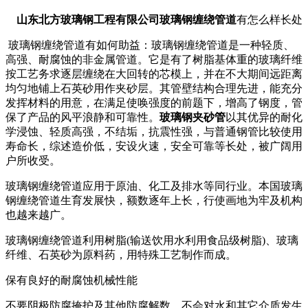
山东北方玻璃钢工程有限公司
玻璃钢缠绕管道
有怎么样长处
玻璃钢缠绕管道有如何助益：玻璃钢缠绕管道是一种轻质、
高强、耐腐蚀的非金属管道。它是有了树脂基体重的玻璃纤维
按工艺务求逐层缠绕在大回转的芯模上，并在不大期间远距离
均匀地铺上石英砂用作夹砂层。其管壁结构合理先进，能充分
发挥材料的用意，在满足使唤强度的前题下，增高了钢度，管
保了产品的风平浪静和可靠性。
玻璃钢夹砂管
以其优异的耐化
学浸蚀、轻质高强，不结垢，抗震性强，与普通钢管比较使用
寿命长，综述造价低，安设火速，安全可靠等长处，被广阔用
户所收受。
玻璃钢缠绕管道应用于原油、化工及排水等同行业。本国玻璃
钢缠绕管道生育发展快，额数逐年上长，行使画地为牢及机构
也越来越广。
玻璃钢缠绕管道利用树脂(输送饮用水利用食品级树脂)、玻璃
纤维、石英砂为原料药，用特殊工艺制作而成。
保有良好的耐腐蚀机械性能
不要阴极防腐掩护及其他防腐解数，不会对水和其它介质发生