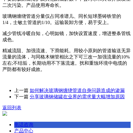
二次污染。产品使用寿命长。
玻璃钢缠绕管道分量仅占同准谱儿、同长短球墨铸铁管的
1/4，士敏土管道的1/10。运输装卸方便，易于安上。
减少管线冷暖自知，心明如镜，加快设置速度，增进整条管线
成色。
精减流阻、加强流速、下滑能耗。用较小原则的管道输送无异
流量的流体，与同格木钢管相比之下可三改一加强流量的10%
左右;不结垢，长期动用不下落流速。扰和重蚀环境中电缆的
严防都有较好成效。
上一篇
如何解决玻璃钢缠绕管道自身问题造成的渗漏
下一篇
分享玻璃钢储罐在业界的需求量大幅增加原因
返回列表
电话咨询
产品中心