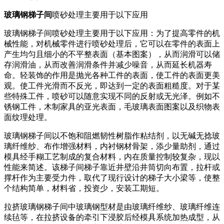
玻璃钢梯子间
喷砂处理主要用于以下应用
玻璃钢梯子间喷砂处理主要用于以下应用：为了提高零件的机
械性能，对机械零件进行喷砂处理后，它可以在零件的表面上
产生均匀且细小的不平整表面（基本图案），从而润滑可以储
存润滑油，从而改善润滑条件并减少噪音，从而延长机器寿
命。轻装饰的作用是抛光各种工件的表面，使工件的表面更美
观。使工件光滑而不反光，即达到一定的表面粗糙度。对于某
些特殊工件，喷砂可以随意实现不同的反射或无光泽。例如不
锈钢工件，木制家具的亚光表面，毛玻璃表面图案以及织物表
面纹理处理。
玻璃钢梯子间以不饱和阻燃韧性树脂作粘结剂，以无碱无捻玻
璃纤维纱、布作增强材料，内衬钢材骨架，添少量助剂，通过
模具经手糊工艺制成的复合材料，内在质量控制较复杂，现以
性能来简述。该梯子间梯子靠近井壁沿井筒切向布置，拉杆或
撑杆作为主要受力件，取代了现行设计的梯子大小梁等，使整
个结构简单，材料省，投资少，安装工期短。
拉挤玻璃钢梯子间中玻璃钢型材是由玻璃纤维纱、玻璃纤维连
续毡等，在拉挤设备的牵引下浸胶后经模具系统加热成型，从