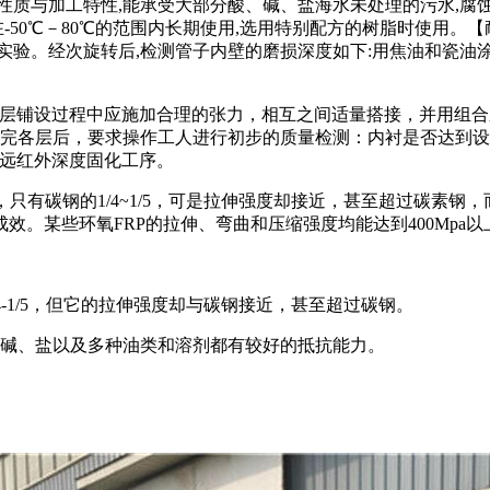
性质与加工特性,能承受大部分酸、碱、盐海水未处理的污水,腐
在-50℃－80℃的范围内长期使用,选用特别配方的树脂时使用。
。经次旋转后,检测管子内壁的磨损深度如下:用焦油和瓷油涂层的钢
单层铺设过程中应施加合理的张力，相互之间适量搭接，并用组
完各层后，要求操作工人进行初步的质量检测：内衬是否达到设
衬远红外深度固化工序。
间，只有碳钢的1/4~1/5，可是拉伸强度却接近，甚至超过碳
。某些环氧FRP的拉伸、弯曲和压缩强度均能达到400Mpa以
/4-1/5，但它的拉伸强度却与碳钢接近，甚至超过碳钢。
、碱、盐以及多种油类和溶剂都有较好的抵抗能力。