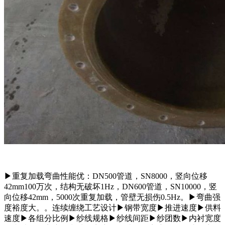
▶重复加载弯曲性能优：DN500管道，SN8000，竖向位移
42mm100万次，结构无破坏1Hz，DN600管道，SN10000，竖
向位移42mm，5000次重复加载，管壁无损伤0.5Hz。▶弯曲强
度裕度大。。连续缠绕工艺设计▶钢带宽度▶推进速度▶供料
速度▶各组分比例▶纱线规格▶纱线间距▶纱团数▶内衬宽度