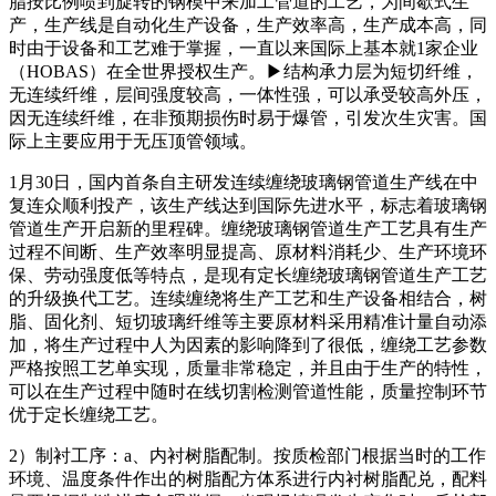
脂按比例喷到旋转的钢模中来加工管道的工艺，为间歇式生
产，生产线是自动化生产设备，生产效率高，生产成本高，同
时由于设备和工艺难于掌握，一直以来国际上基本就1家企业
（HOBAS）在全世界授权生产。▶结构承力层为短切纤维，
无连续纤维，层间强度较高，一体性强，可以承受较高外压，
因无连续纤维，在非预期损伤时易于爆管，引发次生灾害。国
际上主要应用于无压顶管领域。
1月30日，国内首条自主研发连续缠绕玻璃钢管道生产线在中
复连众顺利投产，该生产线达到国际先进水平，标志着玻璃钢
管道生产开启新的里程碑。缠绕玻璃钢管道生产工艺具有生产
过程不间断、生产效率明显提高、原材料消耗少、生产环境环
保、劳动强度低等特点，是现有定长缠绕玻璃钢管道生产工艺
的升级换代工艺。连续缠绕将生产工艺和生产设备相结合，树
脂、固化剂、短切玻璃纤维等主要原材料采用精准计量自动添
加，将生产过程中人为因素的影响降到了很低，缠绕工艺参数
严格按照工艺单实现，质量非常稳定，并且由于生产的特性，
可以在生产过程中随时在线切割检测管道性能，质量控制环节
优于定长缠绕工艺。
2）制衬工序：a、内衬树脂配制。按质检部门根据当时的工作
环境、温度条件作出的树脂配方体系进行内衬树脂配兑，配料