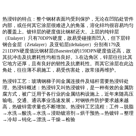
热浸锌的特点：整个钢材表面均受到保护，无论在凹陷处管件
内部，或任何其它涂层很难进入的角落，溶化锌均很容易均匀
的覆盖上。镀锌层的硬度值比钢材还大。上层的纯锌层
（Etalayer）只有70DPN硬度，故易受碰撞而凹入，但下层锌
钢合金层（Zetalayer）及亚铅层(deltalayer）分别有179及
211DPN硬度值比钢材层(Basesteel)的159DPN硬度值还高，故
其抗冲击及抗磨耗性均相当良好。3.在边角区，锌层往往比其
它地方还厚，且有良好的韧性及抗磨耗性。而其它涂层在此边
角处，往往薄不易施工，易受伤害处，故常须再维护。
热浸锌工艺：玻璃钢梯子间金属连接件及锚杆需要热浸锌处
理。热浸锌概述：热浸锌又叫热浸镀锌，是一种有效的金属防
腐方式，被广泛用于各行业的金属结构设施上，近年来随高压
输电、交通、通讯事业迅速发展，对钢铁件防护要求越来越
高，热镀锌需求量也不断增加。热浸锌工艺流程：工件→脱脂
→水洗→酸洗→水洗→浸助镀溶剂→烘干预热→热镀锌→整理
→冷却→钝化→漂洗→干燥→检验