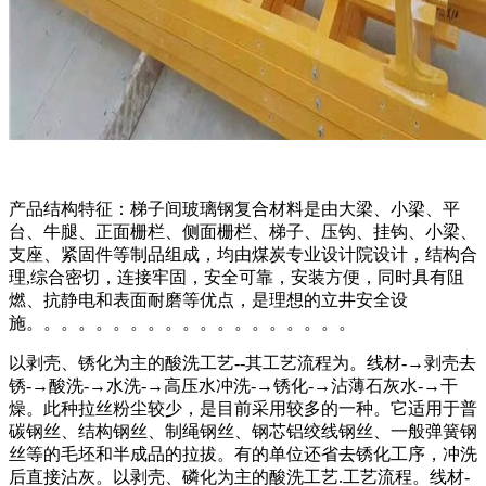
产品结构特征：梯子间玻璃钢复合材料是由大梁、小梁、平
台、牛腿、正面栅栏、侧面栅栏、梯子、压钩、挂钩、小梁、
支座、紧固件等制品组成，均由煤炭专业设计院设计，结构合
理,综合密切，连接牢固，安全可靠，安装方便，同时具有阻
燃、抗静电和表面耐磨等优点，是理想的立井安全设
施。。。。。。。。。。。。。。。。。。。
以剥壳、锈化为主的酸洗工艺--其工艺流程为。线材-→剥壳去
锈-→酸洗-→水洗-→高压水冲洗-→锈化-→沾薄石灰水-→干
燥。此种拉丝粉尘较少，是目前采用较多的一种。它适用于普
碳钢丝、结构钢丝、制绳钢丝、钢芯铝绞线钢丝、一般弹簧钢
丝等的毛坯和半成品的拉拔。有的单位还省去锈化工序，冲洗
后直接沾灰。以剥壳、磷化为主的酸洗工艺.工艺流程。线材-