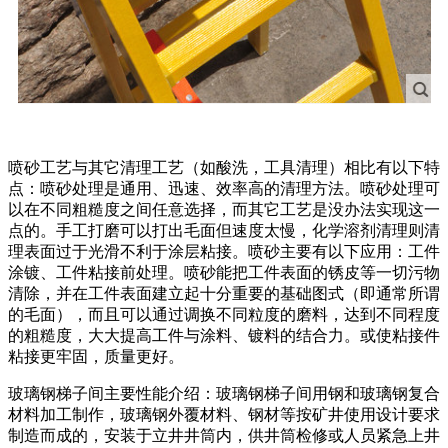
喷砂工艺与其它清理工艺（如酸洗，工具清理）相比有以下特
点：喷砂处理是通用、迅速、效率高的清理方法。喷砂处理可
以在不同粗糙度之间任意选择，而其它工艺是没办法实现这一
点的。手工打磨可以打出毛面但速度太慢，化学溶剂清理则清
理表面过于光滑不利于涂层粘接。喷砂主要有以下应用：工件
涂镀、工件粘接前处理。喷砂能把工件表面的锈皮等一切污物
清除，并在工件表面建立起十分重要的基础图式（即通常所谓
的毛面），而且可以通过调换不同粒度的磨料，达到不同程度
的粗糙度，大大提高工件与涂料、镀料的结合力。或使粘接件
粘接更牢固，质量更好。
玻璃钢梯子间主要性能介绍：玻璃钢梯子间用钢和玻璃钢复合
材料加工制作，玻璃钢外覆材料、钢材等按矿井使用设计要求
制造而成的，安装于立井井筒内，供井筒检修或人员紧急上井