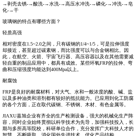
→剥壳去锈-→酸洗-→水洗-→高压水冲洗-→磷化-→冲洗-→皂
化-→干
玻璃钢的特点有哪些方面？
轻质高强
相对密度在1.5~2.0之间，只有碳钢的1/4~1/5，可是拉伸强度
却接近，甚至超过碳素钢，而比强度可以与合金钢相比。因
此，在航空、火箭、宇宙飞行器、高压容器以及在其他需要减
轻自重的制品应用中，都具有成效。某些环氧FRP的拉伸、弯
曲和压缩强度均能达到400Mpa以上。
耐腐蚀
FRP是良好的耐腐材料，对大气、水和一般浓度的酸、碱、盐
以及多种油类和溶剂都有较好的抵抗能力。已应用到化工防腐
的各个方面，正在取代碳钢、不锈钢、木材、有色金属等。
JIAXU嘉旭企业有齐全的生产检测设备，强大的机械化生产阵
容，同时企业始终贯彻以科学技术为先导，加强科技投入，长
期与多所高等院校，科研单位合作，充分发挥广大科技人才的
智慧，不断吸取，消化国外先进技术，优化产品结构。