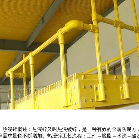
。热浸锌概述：热浸锌又叫热浸镀锌，是一种有效的金属防腐方
锌需求量也不断增加。热浸锌工艺流程：工件→脱脂→水洗→酸