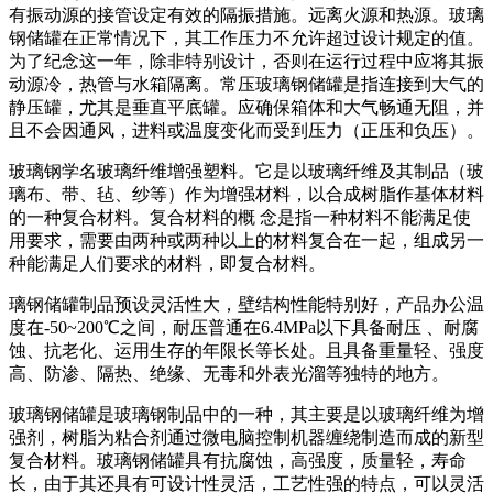
有振动源的接管设定有效的隔振措施。远离火源和热源。玻璃
钢储罐在正常情况下，其工作压力不允许超过设计规定的值。
为了纪念这一年，除非特别设计，否则在运行过程中应将其振
动源冷，热管与水箱隔离。常压玻璃钢储罐是指连接到大气的
静压罐，尤其是垂直平底罐。应确保箱体和大气畅通无阻，并
且不会因通风，进料或温度变化而受到压力（正压和负压）。
玻璃钢学名玻璃纤维增强塑料。它是以玻璃纤维及其制品（玻
璃布、带、毡、纱等）作为增强材料，以合成树脂作基体材料
的一种复合材料。复合材料的概 念是指一种材料不能满足使
用要求，需要由两种或两种以上的材料复合在一起，组成另一
种能满足人们要求的材料，即复合材料。
璃钢储罐制品预设灵活性大，壁结构性能特别好，产品办公温
度在-50~200℃之间，耐压普通在6.4MPa以下具备耐压 、耐腐
蚀、抗老化、运用生存的年限长等长处。且具备重量轻、强度
高、防渗、隔热、绝缘、无毒和外表光溜等独特的地方。
玻璃钢储罐是玻璃钢制品中的一种，其主要是以玻璃纤维为增
强剂，树脂为粘合剂通过微电脑控制机器缠绕制造而成的新型
复合材料。玻璃钢储罐具有抗腐蚀，高强度，质量轻，寿命
长，由于其还具有可设计性灵活，工艺性强的特点，可以灵活