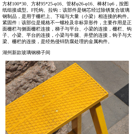
方材100*30、方材95*25-φ16、管材φ26-φ16、棒材1φ6，按图
纸组接成型。F托钩、拉钩：该部件是钢芯经过除锈复合玻璃
钢制品，是用于栅栏上、下端与大量（小梁）相连接的构件。
紧固件：该部位是规格不一螺栓及非标异形件，主要作用是正
面栅栏与侧面栅栏连接，梯子与平台、小梁的连接，栅栏、钩
子、小梁、平台的连接，小梁与牛腿、井壁的连接，钩子与大
梁、栅栏的连接，是经热侵锌防腐处理的金属构件。
湖州新款玻璃钢梯子间