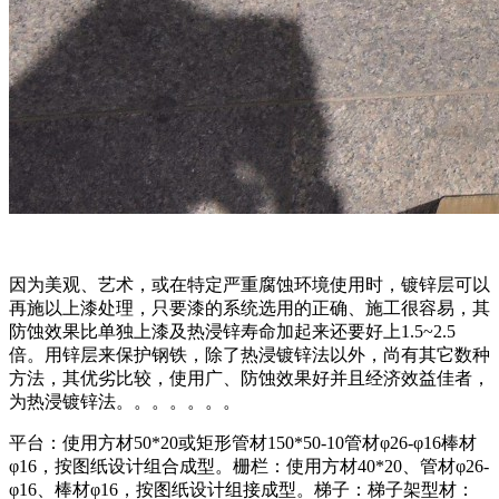
因为美观、艺术，或在特定严重腐蚀环境使用时，镀锌层可以
再施以上漆处理，只要漆的系统选用的正确、施工很容易，其
防蚀效果比单独上漆及热浸锌寿命加起来还要好上1.5~2.5
倍。用锌层来保护钢铁，除了热浸镀锌法以外，尚有其它数种
方法，其优劣比较，使用广、防蚀效果好并且经济效益佳者，
为热浸镀锌法。。。。。。。
平台：使用方材50*20或矩形管材150*50-10管材φ26-φ16棒材
φ16，按图纸设计组合成型。栅栏：使用方材40*20、管材φ26-
φ16、棒材φ16，按图纸设计组接成型。梯子：梯子架型材：