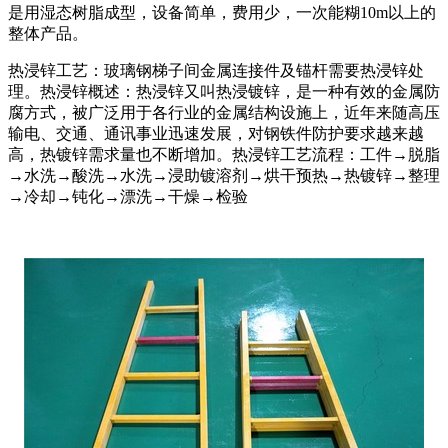
是用湿态树脂成型，设备简单，费用少，一次能糊10m以上的
整体产品。
热浸锌工艺：玻璃钢梯子间金属连接件及锚杆需要热浸锌处
理。热浸锌概述：热浸锌又叫热浸镀锌，是一种有效的金属防
腐方式，被广泛用于各行业的金属结构设施上，近年来随高压
输电、交通、通讯事业迅速发展，对钢铁件防护要求越来越
高，热镀锌需求量也不断增加。热浸锌工艺流程：工件→脱脂
→水洗→酸洗→水洗→浸助镀溶剂→烘干预热→热镀锌→整理
→冷却→钝化→漂洗→干燥→检验