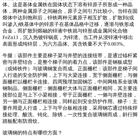
体。这是基体金属铁在固体状态下溶有锌原子所形成一种晶
体，两种金属原子之间融合，原子之间引力比较小。当锌在固
熔体中达到饱和后，锌铁两种元素原子相互扩散，扩散到(或
叫渗入)铁基体中的锌原子在基体晶格中迁移，逐渐与铁形成
合金，而扩散到熔融的锌液中铁就与锌形成金属间化合物
FeZn13，沉入热镀锌锅底，为锌渣。当工件从浸锌液中移出
表面形成纯锌层，为六方晶体。其含铁量不大于0.003%。
牛腿：该部件主要是梯子梁与井壁的连接纽带，是通过锚杆紧
密与井壁结合，是整个梯子间的着力点，该部件是钢板成型
（或铸铁件）与玻璃钢复合而成。正面栅栏：该部件是梯子间
人行道的安全防护网，上下与大梁连接，宽于侧面栅栏，与侧
面栅栏以栅栏卡连接。四周预埋加固钢芯，中间网格系全玻璃
钢制品。侧面栅栏：侧面栅栏大体与正面栅栏相同，其主要连
接部位是与上下小梁相接，窄于正面栅栏，一侧与井壁连接，
另一侧与正面栅栏相连接，同样起到安全防护作用。梯子：主
要作用是人行道，上下与平台板相连接，采用钢芯通过特殊焊
接处理、酸洗、钝化、除锈，一次性复合玻璃钢而成，斜行脚
踏板配有防滑纹。
玻璃钢的特点有哪些方面？