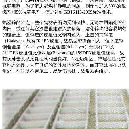
抗静电剂，为了解决易燃和静电的问题，制作时加入30%的阻
燃剂和5%抗静电剂，使之达到GB16413-2009标准要求。
热浸锌的特点：整个钢材表面均受到保护，无论在凹陷处管件
内部，或任何其它涂层很难进入的角落，溶化锌均很容易均匀
的覆盖上。镀锌层的硬度值比钢材还大。上层的纯锌层
（Etalayer）只有70DPN硬度，故易受碰撞而凹入，但下层锌
钢合金层（Zetalayer）及亚铅层(deltalayer）分别有179及
211DPN硬度值比钢材层(Basesteel)的159DPN硬度值还高，故
其抗冲击及抗磨耗性均相当良好。3.在边角区，锌层往往比其
它地方还厚，且有良好的韧性及抗磨耗性。而其它涂层在此边
角处，往往薄不易施工，易受伤害处，故常须再维护。