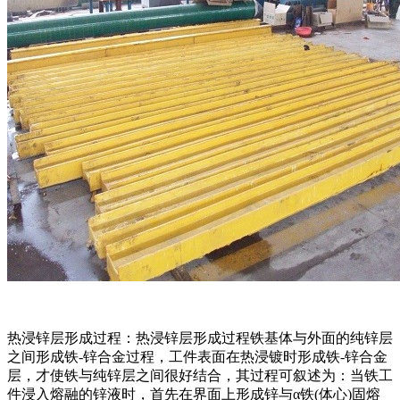
热浸锌层形成过程：热浸锌层形成过程铁基体与外面的纯锌层
之间形成铁-锌合金过程，工件表面在热浸镀时形成铁-锌合金
层，才使铁与纯锌层之间很好结合，其过程可叙述为：当铁工
件浸入熔融的锌液时，首先在界面上形成锌与α铁(体心)固熔