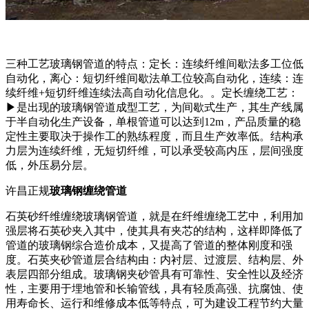
三种工艺玻璃钢管道的特点：定长：连续纤维间歇法多工位低
自动化，离心：短切纤维间歇法单工位较高自动化，连续：连
续纤维+短切纤维连续法高自动化信息化。。定长缠绕工艺：
▶是出现的玻璃钢管道成型工艺，为间歇式生产，其生产线属
于半自动化生产设备，单根管道可以达到12m，产品质量的稳
定性主要取决于操作工的熟练程度，而且生产效率低。结构承
力层为连续纤维，无短切纤维，可以承受较高内压，层间强度
低，外压易分层。
许昌正规
玻璃钢缠绕管道
石英砂纤维缠绕玻璃钢管道，就是在纤维缠绕工艺中，利用加
强层将石英砂夹入其中，使其具有夹芯的结构，这样即降低了
管道的玻璃钢综合造价成本，又提高了管道的整体刚度和强
度。石英夹砂管道层合结构由：内衬层、过渡层、结构层、外
表层四部分组成。玻璃钢夹砂管具有可靠性、安全性以及经济
性，主要用于埋地管和长输管线，具有轻质高强、抗腐蚀、使
用寿命长、运行和维修成本低等特点，可为建设工程节约大量