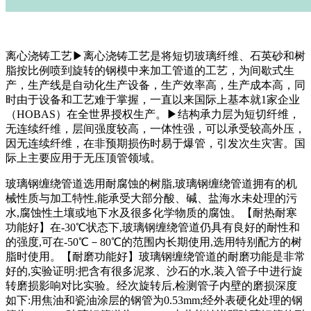
离心浇铸工艺▶离心浇铸工艺是将短切玻璃纤维、石英砂和树
脂按比例喷到旋转的钢模中来加工管道的工艺，为间歇式生
产，生产线是自动化生产设备，生产效率高，生产成本高，同
时由于设备和工艺难于掌握，一直以来国际上基本就1家企业
（HOBAS）在全世界授权生产。▶结构承力层为短切纤维，
无连续纤维，层间强度较高，一体性强，可以承受较高外压，
因无连续纤维，在非预期损伤时易于爆管，引发次生灾害。国
际上主要应用于无压顶管领域。
玻璃钢缠绕管道选用耐腐蚀的树脂,玻璃钢缠绕管道拥有的机
械性质与加工特性,能承受大部分酸、碱、盐海水未处理的污
水,腐蚀性土壤或地下水及很多化学物质的腐蚀。【耐热耐寒
功能好】在-30℃状态下,玻璃钢缠绕管道仍具有良好的耐性和
的强度,可在-50℃－80℃的范围内长期使用,选用特别配方的树
脂时使用。【耐磨功能好】玻璃钢缠绕管道的耐磨功能是非常
好的,实验证明:把含有很多泥浆、沙石的水,装入管子中进行旋
转磨损影响对比实验。经次旋转后,检测管子内壁的磨损深度
如下:用焦油和瓷油涂层的钢管为0.53mm;经外表硬化处理的钢