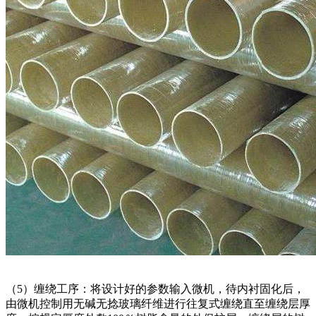
（5）缠绕工序：将设计好的参数输入微机，待内衬固化后，
由微机控制用无碱无捻玻璃纤维进行往复式缠绕直至缠绕层厚