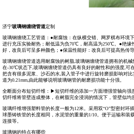
济宁
玻璃钢缠绕管道
定制
玻璃钢缠绕工艺管道：●耐腐蚀：在纵横交错、网罗棋布环境下
进行充压实验耐热；耐低温为负70℃，耐高温为250℃。●
好，改良后可呈多种颜色；●保温性能好：改良后可提高热传
玻璃钢缠绕管道选用耐腐蚀的树脂,玻璃钢缠绕管道拥有的机械
在-30℃状态下,玻璃钢缠绕管道仍具有良好的耐性和的强度,可
把含有很多泥浆、沙石的水,装入管子中进行旋转磨损影响对比实验
道为0.21mm,由此能够说明玻璃钢管的耐磨损功能十分强。
全断面分布短切纤维：▶短切纤维的添加一方面增强管轴向强
切纤维将管壁连成整体，在树脂完全浸润的情况下，管壁似均
玻璃纤维增强塑料管的长度一般为12米。采用双“O”型密封
球墨铸铁管的长度相同，水泥管的重量的1/10。便于运输和装
连接等。
玻璃钢的特点有哪些