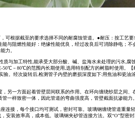
，可根据截至的要求选择不同的耐腐蚀管道。●耐压：按工艺要求
绝缘性能与阻燃性能好：绝缘性能优良，经过改良后可消除静电；
导能力。
性质与加工特性,能承受大部分酸、碱、盐海水未处理的污水,腐
在-50℃－80℃的范围内长期使用,选用特别配方的树脂时使用。
。经次旋转后,检测管子内壁的磨损深度如下:用焦油和瓷油涂层的钢
度，另一方面起着管壁层间联系的作用。在环向缠绕纱层之间、
质管一样致密一体，因此管道的弯曲强度高，管壁截面抗渗能力
环插座连接，每个接口均可测试，密封可靠。玻璃钢缠绕管道重量轻
载，安装效率高，成本低。玻璃钢夹砂管连接方法。双“O”型密