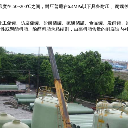
在-50~200℃之间，耐压普通在6.4MPa以下具备耐压 、
化工储罐、防腐储罐、盐酸储罐、硫酸储罐、食品罐、发酵罐、
、改性或聚酯树脂、酚醛树脂为粘结剂，由高树脂含量的耐腐蚀内