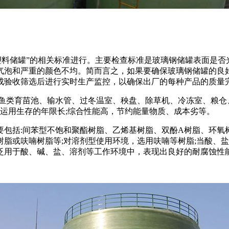
维增强塑料储罐”的相关标准进行。主要检查标准是玻璃钢储罐表面
气泡和严重的颜色不均。简而言之，如果要确保玻璃钢储罐的良
成验收筛选后进行实时生产监控，以确保出厂的每种产品的质量
:鱼类育苗池、输水管、过冬温室、秧盘、除草机、冷冻室、粮仓
、运用生存的年限长;综合性能高，节约能量物质、成本劣等。
包括:间苯型不饱和聚酯树脂、乙烯基树脂、双酚A树脂、环氧
树脂或呋喃树脂等;对溶剂型使用环境，选用呋喃等树脂;当酸、
泛用于酸、碱、盐、溶剂等工作环境中，表现出良好的耐腐蚀性