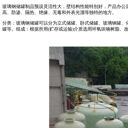
玻璃钢储罐制品预设灵活性大，壁结构性能特别好，产品办公温度
高、防渗、隔热、绝缘、无毒和外表光溜等独特的地方。
分类：玻璃钢储罐可以分为立式储罐、卧式储罐、玻璃钢罐、
罐等。组成：根据所用(贮存或运输)介质选用环氧呋喃树脂