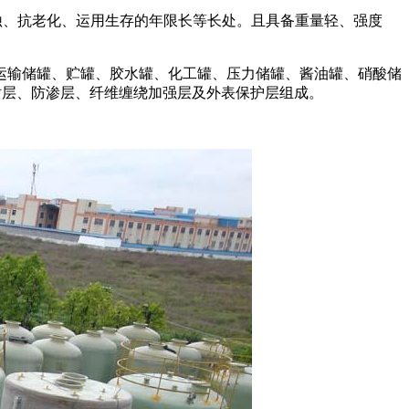
耐腐蚀、抗老化、运用生存的年限长等长处。且具备重量轻、强度
运输储罐、贮罐、胶水罐、化工罐、压力储罐、酱油罐、硝酸储
衬层、防渗层、纤维缠绕加强层及外表保护层组成。