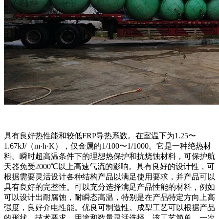
具有良好热性能和较低FRP导热系数。在室温下为1.25〜
1.67kJ/（m·h·K），仅金属的1/100〜1/1000。它是一种绝热材
料。瞬时超高温条件下的理想热保护和抗烧蚀材料，可保护航
天器免受2000℃以上高速气流的影响。具有良好的设计性，可
根据需要灵活设计各种结构产品以满足使用要求，并产品可以
具有良好的完整性。可以充分选择满足产品性能的材料，例如
可以设计出耐腐蚀，耐瞬态高温，特别是在产品特定方向上高
强度，良好介电性能。优良可制造性。成型工艺可以根据产品
的形状，技术要求，用途和数量灵活选择。该工艺简单，一次