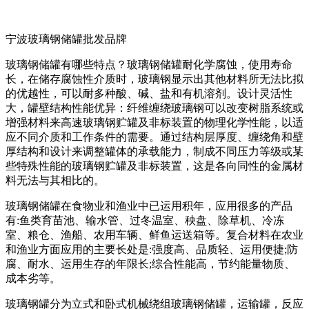
宁波玻璃钢储罐批发品牌
玻璃钢储罐有哪些特点？玻璃钢储罐耐化学腐蚀，使用寿命
长，在储存腐蚀性介质时，玻璃钢显示出其他材料所无法比拟
的优越性，可以耐多种酸、碱、盐和有机溶剂。设计灵活性
大，罐壁结构性能优异：纤维缠绕玻璃钢可以改变树脂系统或
增强材料来高速玻璃钢贮罐及非标装置的物理化学性能，以适
应不同介质和工作条件的需要。通过结构层厚度、缠绕角和壁
厚结构和设计来调整罐体的承载能力，制成不同压力等级或某
些特殊性能的玻璃钢贮罐及非标装置，这是各向同性的金属材
料无法与其相比的。
玻璃钢储罐在食物业和渔业中已运用积年，应用很多的产品
有:鱼类育苗池、输水管、过冬温室、秧盘、除草机、冷冻
室、粮仓、渔船、农用车辆、鲜鱼运送箱等。复合材料在农业
和渔业方面应用的主要长处是:强度高、品质轻、运用便捷;防
腐、耐水、运用生存的年限长;综合性能高，节约能量物质、
成本劣等。
玻璃钢罐分为立式和卧式机械绕组玻璃钢储罐，运输罐，反应