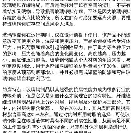
玻璃钢贮存罐垮塌。而后是做好对于贮存空间的清理，不要有
着结实又硬物，导致损害玻璃钢贮存罐。至终是因为玻璃钢贮
存罐的着火点比较的低，所以在贮存时必须要远离火源，要维
持玻璃钢罐贮存空间通风令人满意。
玻璃钢储罐在运行期间，仅在设计前提下使用。该产品不能随
意改变其使用介质，温度和使用压力。产品的罐壁将承受液体
压力，由风荷载和罐体引起的刚性应力。由于重力等各种压力
的影响，压力会随着高度的变化而变化。高度越高，压力越
小，而底部压力越高。玻璃钢储罐从个人材料的角度来看，与
恒定厚度相比，用于逐渐加厚罐壁的材料量减少了30％。罐壁
的厚度从顶部到底部增加，并且必须完成罐壁的防渗和弯曲玻
璃钢储罐自我的利己性。
防腐特点：玻璃钢制品以其超强的抗腐蚀能力成为很多行业的
传输介质，但是它又是凭借什么才实现它的独有特性。纤维缠
绕玻璃钢制品结构上分内衬层、结构层及外保护层三部分。其
中，内衬层树脂含量高，一般在70%以上，其内表面富树脂层
树脂含量高达95%左右。通过对内衬所用树脂的选择，可使玻
璃钢制品在输送液体时具有不同的耐腐蚀性能，从而满足不同
的工作需要;对需外防腐的场合，只需对外保护层树脂进行认