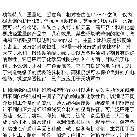
功能特点：重量轻，强度高：相对密度在1.5〜2.0之间，仅为
碳素钢的1/4〜1/5，但抗拉强度接近，甚至超过碳素钢，比强
度可比与合金钢。在航空，火箭，航天器，高压容器和其他需
要减轻重量的产品中，具有效果。某些环氧玻璃钢的拉伸，弯
曲和压缩强度可以达到400Mpa以上。注意：比强度是强度除
以密度。良好的耐腐蚀性，RP是一种良好的耐腐蚀材料，对
大气，水和一般浓度的酸，碱，盐以及各种油和溶剂具有良好
的耐性。它已应用于化学腐蚀防护的各个方面，并取代了碳
钢，不锈钢，木材，有色金属等。它具有良好的电性能，是用
于制造绝缘子的优良绝缘材料。高频仍然可以保护良好的介电
性能。微波穿透性好，已广泛应用于天线罩中。
机械缠绕的玻璃纤维增​​强塑料容器可以通过更改树脂体系或使
用不同的增强材料来调节产品的物理和化学性质，以满足不同
介质和工作条件的需求。通过结构层厚度，缠绕角度和壁厚设
计不同的压力是纤维缠绕复合材料的显着特征。可广泛应用于
石油，化工，纺织，印染，电力，运输，食品酿造，人工合
成，给排水，海水淡化，水利灌溉和国防工程等行业。储存各
种腐蚀性介质可承受各种酸，碱，盐和有机溶剂，主要用于石
油，化工，制药，印染，酿造，给排水，运输等行业，适用于