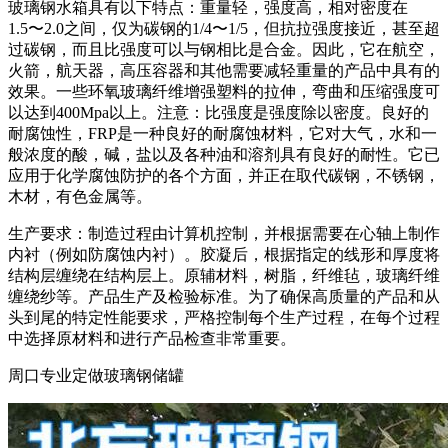
玻璃钢水箱具有以下特点：重量轻，强度高，相对密度在
1.5〜2.0之间，仅为碳钢的1/4〜1/5，但抗拉强度接近，甚至超
过碳钢，而且比强度可以与钢相比是合金。因此，它在航空，
火箭，航天器，高压容器和其他需要减轻重量的产品中具有的
效果。一些环氧玻璃纤维增强塑料的拉伸，弯曲和压缩强度可
以达到400Mpa以上。注意：比强度是强度除以密度。良好的
耐腐蚀性，FRP是一种良好的耐腐蚀材料，它对大气，水和一
般浓度的酸，碱，盐以及各种油和溶剂具有良好的耐性。它已
应用于化学腐蚀防护的各个方面，并正在取代碳钢，不锈钢，
木材，有色金属等。
生产要求：制造过程由计算机控制，并根据需要在心轴上制作
内衬（例如防腐蚀内衬）。胶凝后，根据指定的线形和厚度将
结构层缠绕在结构层上。原辅材料，树脂，纤维毡，玻璃纤维
缠绕纱等。产品生产及检验标准。为了确保高质量的产品和从
头到尾的特定性能要求，严格控制每个生产过程，在每个过程
中选择原材料和进行产品检查非常重要。
周口专业定做玻璃钢储罐