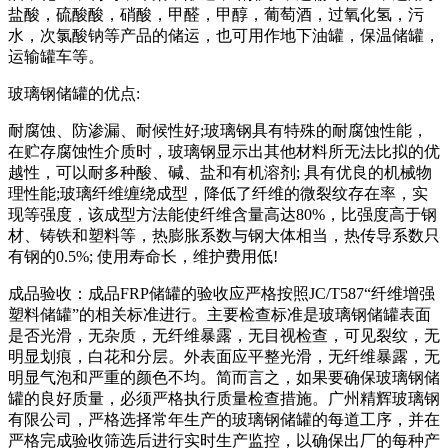
盐酸，硫酸酸，硝酸，甲醛，甲醇，葡萄酒，过氧化氢，污
水，次氯酸钠等产品的储运，也可用作地下油罐，保温储罐，
运输罐车等。
玻璃钢储罐的优点:
耐腐蚀、防渗漏、耐候性好;玻璃钢具有特殊的耐腐蚀性能，
在贮存腐蚀性介质时，玻璃钢显示出其他材料所无法比拟的优
越性，可以耐多种酸、碱、盐和有机溶剂; 具有优良的机械物
理性能;玻璃纤维缠绕成型，降低了纤维的微裂纹存在率，实
现等强度，该成型方法能使纤维含量高达80%，比强度高于钢
材、铸铁和塑料等，热膨胀系数与钢大体相当，热传导系数只
有钢的0.5%; 使用寿命长，维护费用低!
成品验收：成品FRP储罐的验收应严格按照JC/T587“纤维增强
塑料储罐”的相关标准进行。主要检查标准是玻璃钢储罐表面
是否光滑，无杂质，无纤维暴露，无目视检查，可见裂纹，无
明显划痕，白花和分层。外表面应平整光滑，无纤维暴露，无
明显气泡和严重的颜色不均。简而言之，如果要确保玻璃钢储
罐的良好质量，必须严格执行质量检查措施。广州精辉玻璃钢
有限公司，严格选择常年生产的玻璃钢储罐的每道工序，并在
严格完成验收筛选后进行实时生产监控，以确保出厂的每种产