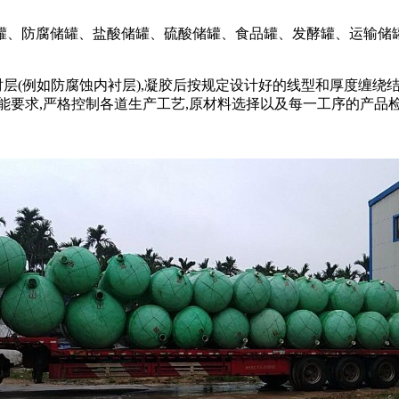
罐、防腐储罐、盐酸储罐、硫酸储罐、食品罐、发酵罐、运输储
层(例如防腐蚀内衬层),凝胶后按规定设计好的线型和厚度缠绕结构
能要求,严格控制各道生产工艺,原材料选择以及每一工序的产品