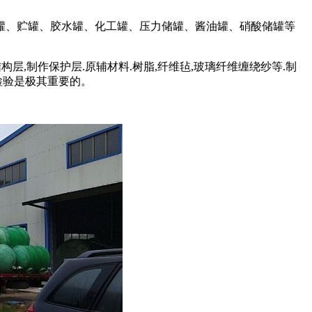
罐、贮罐、胶水罐、化工罐、压力储罐、酱油罐、硝酸储罐等
层,制作保护层.原辅材料.树脂,纤维毡,玻璃纤维缠绕纱等.制
检验是极其重要的。