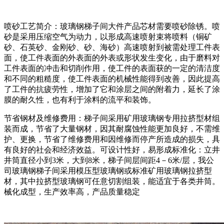
喷砂工艺简介：玻璃钢梯子间大件产品芯材需要喷砂除锈。喷
砂是采用压缩空气为动力，以形成高速喷射束将喷料（铜矿
砂、石英砂、金刚砂、砂、海砂）高速喷射到被需处理工件表
面，使工件表面的外表面的外表或形状发生变化，由于磨料对
工件表面的冲击和切削作用，使工件的表面获的一定的清洁度
和不同的粗糙度，使工件表面的机械性能得到改善，因此提高
了工件的抗疲劳性，增加了它和涂层之间的附着力，延长了涂
膜的耐久性，也有利于涂料的流平和装饰。
节省钢材及维修费用：梯子间采用矿用玻璃钢专用拉挤型材组
装而成，节省了大量钢材，因其耐腐蚀性能更加良好，不需维
护、更换，节省了维修费用和因维修而停产所造成的损失，具
有良好的社会和经济效益。可设计性好，易形成标准化：立井
井筒直径小到3米，大到8米，梯子间层间距4－6米/层，我公
司玻璃钢梯子间采用模压型玻璃钢或标准矿用玻璃钢拉挤型
材，其中拉挤型玻璃钢可任意切割组装，能适宜于各类井筒。
械化成型，生产效率高，产品质量稳定