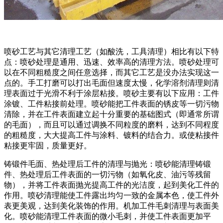
喷砂工艺与其它清理工艺（如酸洗，工具清理）相比有以下特
点：喷砂处理是通用、迅速、效率高的清理方法。喷砂处理可
以在不同粗糙度之间任意选择，而其它工艺是没办法实现这一
点的。手工打磨可以打出毛面但速度太慢，化学溶剂清理则清
理表面过于光滑不利于涂层粘接。喷砂主要有以下应用：工件
涂镀、工件粘接前处理。喷砂能把工件表面的锈皮等一切污物
清除，并在工件表面建立起十分重要的基础图式（即通常所谓
的毛面），而且可以通过调换不同粒度的磨料，达到不同程度
的粗糙度，大大提高工件与涂料、镀料的结合力。或使粘接件
粘接更牢固，质量更好。
铸锻件毛面、热处理后工件的清理与抛光：喷砂能清理铸锻
件、热处理后工件表面的一切污物（如氧化皮、油污等残留
物），并将工件表面抛光提高工件的光洁度，起到美化工件的
作用。喷砂清理能使工件露出均匀一致的金属本色，使工件外
表更美观，达到美化装饰的作用。机加工件毛刺清理与表面美
化。喷砂能清理工件表面的微小毛刺，并使工件表面更加平