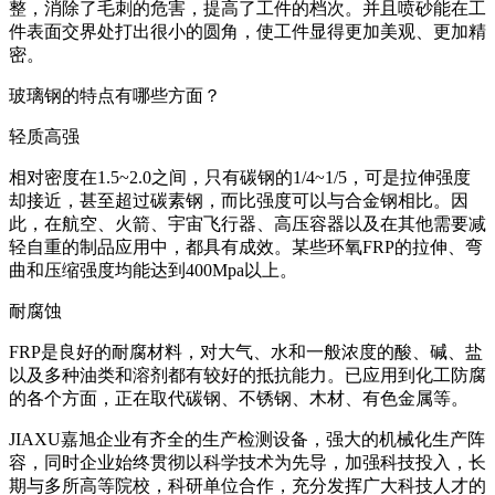
整，消除了毛刺的危害，提高了工件的档次。并且喷砂能在工
件表面交界处打出很小的圆角，使工件显得更加美观、更加精
密。
玻璃钢的特点有哪些方面？
轻质高强
相对密度在1.5~2.0之间，只有碳钢的1/4~1/5，可是拉伸强度
却接近，甚至超过碳素钢，而比强度可以与合金钢相比。因
此，在航空、火箭、宇宙飞行器、高压容器以及在其他需要减
轻自重的制品应用中，都具有成效。某些环氧FRP的拉伸、弯
曲和压缩强度均能达到400Mpa以上。
耐腐蚀
FRP是良好的耐腐材料，对大气、水和一般浓度的酸、碱、盐
以及多种油类和溶剂都有较好的抵抗能力。已应用到化工防腐
的各个方面，正在取代碳钢、不锈钢、木材、有色金属等。
JIAXU嘉旭企业有齐全的生产检测设备，强大的机械化生产阵
容，同时企业始终贯彻以科学技术为先导，加强科技投入，长
期与多所高等院校，科研单位合作，充分发挥广大科技人才的