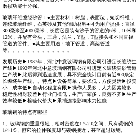
磨损功能十分强。
玻璃纤维缠绕砂管：●主要材料：树脂，表面毡，短切纤维，
连续玻璃纤维，石英砂及其他辅助材料●可为用户提供：直径
300毫米至4000毫米，长度它是装有沙子的管道的6米，10米和
12米，并配有弯头，三通，法兰，Y型，T型接头和不同直径
管道的管件。●其主要用途：地下管道，高架管道
等。。。。。。。。。。。。。
发展历史▶1987年，河北中意玻璃钢有限公司引进定长缠绕生
产线▶1992年河北中意玻璃钢有限公司引进定长缠绕夹砂管道
生产线▶此后得到迅速发展，具不完全统计目前有近800条定
长缠绕生产线。。特点▶设备简单，要求低，方便灵活▶投资
小，成本低▶自动化程度有限▶操作人员多，人为因素较多，
稳定性相对较差▶行业门槛低，生产厂家多，良莠不齐▶生产
效率较低▶检验代价大▶承插连接影响水力性能
玻璃钢的特点有哪些
1、玻璃钢的重量很轻，相对密度在1.5-2.0之间，只有碳钢的
1/4-1/5，但它的拉伸强度却与碳钢接近，甚至超过碳钢。