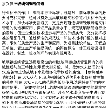
嘉兴供应
玻璃钢缠绕管道
行业标准的作用：编制本行业标准，既是对目前标准体系的必
要补充和完善，还可以有效提高玻璃钢夹砂管道相关标准的技
术水平，加快标准更新速度，更是要规范连续缠绕玻璃钢夹砂
管道的制造和应用，保证产品质量水平，规范玻璃钢管道行业
的发展，促进企业的技术进步与产品的升级换代，充分发挥标
准的引领作用。通过标准的规范统一和技术指标门槛的相对提
高，限制低质量产品的生产和应用。为项目建设单位、工程施
工单位、管道生产单位提供统一的评价标准，使工程建设项目
在设计、制造、验收等环节实现有规可依。
玻璃钢缠绕管道选用耐腐蚀的树脂,玻璃钢缠绕管道拥有的机
械性质与加工特性,能承受大部分酸、碱、盐海水未处理的污
水,腐蚀性土壤或地下水及很多化学物质的腐蚀。【耐热耐寒
功能好】在-30℃状态下,玻璃钢缠绕管道仍具有良好的耐性和
的强度,可在-50℃－80℃的范围内长期使用,选用特别配方的树
脂时使用。【耐磨功能好】玻璃钢缠绕管道的耐磨功能是非常
好的,实验证明:把含有很多泥浆、沙石的水,装入管子中进行旋
转磨损影响对比实验。经次旋转后,检测管子内壁的磨损深度
如下:用焦油和瓷油涂层的钢管为0.53mm;经外表硬化处理的钢
管为0.48mm;玻璃钢管道为0.21mm,由此能够说明玻璃钢管的耐