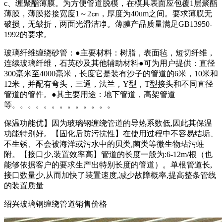
c、缠聚酯薄膜。为方便管道脱模，在模具表面应包覆1层聚酯
薄膜，薄膜搭接宽度1～2㎝，厚度为40um之间。要求薄膜无
破损，无皱折，两面光滑洁净。薄膜产品质量满足GB13950-
1992的要求。
玻璃纤维缠绕砂管：●主要材料：树脂，表面毡，短切纤维，
连续玻璃纤维，石英砂及其他辅助材料●可为用户提供：直径
300毫米至4000毫米，长度它是装有沙子的管道的6米，10米和
12米，并配有弯头，三通，法兰，Y型，T型接头和不同直径
管道的管件。●其主要用途：地下管道，高架管道
等。。。。。。。。。。。。。
保温功能优】因为玻璃钢缠绕管道的导热系数低,因此其保温
功能特别好。【固化后防污抗性】在使用过程中不容易结垢、
不生锈、不会被海洋或污水中的贝类,菌类等微生物玷污蛀
附。【接口少,装置效率高】管道的长度一般为:6-12m/根（也
能够依据客户的要求生产出特别长度的管道）。单根管道长,
接口数量少,从而加快了装置速度,减少故障概率,提高整条管线
的装置质量
绍兴玻璃钢缠绕管道销售价格