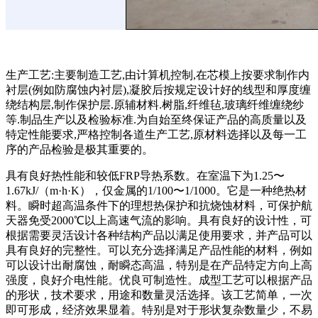
生产工艺:主要制造工艺,由计算机控制,在芯模上按要求制作内
衬层(例如防腐蚀内衬层),凝胶后按规定设计好的线型和厚度缠
绕结构层,制作保护层.原辅材料.树脂,纤维毡,玻璃纤维缠绕纱
等.制品生产以及检验标准.为自始至终保证产品的高质量以及
特定性能要求,严格控制各道生产工艺,原材料选择以及每一工
序的产品检验是极其重要的。
具有良好热性能和较低FRP导热系数。在室温下为1.25〜
1.67kJ/（m·h·K），仅金属的1/100〜1/1000。它是一种绝热材
料。瞬时超高温条件下的理想热保护和抗烧蚀材料，可保护航
天器免受2000℃以上高速气流的影响。具有良好的设计性，可
根据需要灵活设计各种结构产品以满足使用要求，并产品可以
具有良好的完整性。可以充分选择满足产品性能的材料，例如
可以设计出耐腐蚀，耐瞬态高温，特别是在产品特定方向上高
强度，良好介电性能。优良可制造性。成型工艺可以根据产品
的形状，技术要求，用途和数量灵活选择。该工艺简单，一次
即可形成，经济效果显着。特别是对于形状复杂数量少，不易