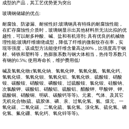
成型的产品，其工艺优势更为突出
玻璃钢储罐的优点:
耐腐蚀、防渗漏、耐候性好;玻璃钢具有特殊的耐腐蚀性能，
在贮存腐蚀性介质时，玻璃钢显示出其他材料所无法比拟的优
越性，可以耐多种酸、碱、盐和有机溶剂; 具有优良的机械物
理性能;玻璃纤维缠绕成型，降低了纤维的微裂纹存在率，实
现等强度，该成型方法能使纤维含量高达80%，比强度高于钢
材、铸铁和塑料等，热膨胀系数与钢大体相当，热传导系数只
有钢的0.5%; 使用寿命长，维护费用低!
碱及氢氧化物:(氢氧化钠、氢氧化钾、氢氧化氨、氢氧化钙、
氢氧化镁、氢氧化钡、氢氧化铝、氢氧化铁、硫酸铵、硝酸
铵、碳酸铵、硝酸铵、磷酸铵、过硫酸铵、氯化铵、硅酸钠、
次氯酸钾、碳酸铝、硝酸铝、硫酸铝、醋酸钾、甲酸钾、钾、
硫酸铜、硝酸铜、明矾、碳酸钙等等)。元素、气体、及其它
无机化合物(硫、硫胶体、磷、汞、过氧化氢、氨、煤元、一
氧化碳、二氧化碳、二氧化硫、氯化氢、溴化氢、硫化氢、磷
化氢、氟化硼、氧化钙、氧化锌等等)。