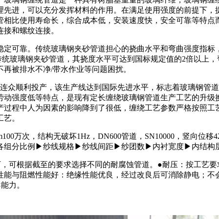
理先进，可以充分发挥材料的作用。在满足使用强度的前提下，
管相比使用寿命长，综合成本低，安装速度快，安全可靠等特点
连接和螺纹连接。
稳定可靠。传统玻璃钢夹砂管道担心的挠曲水平和弯曲强度指标
传统玻璃钢夹砂管道，其挠度水平可达到国标规定值的2倍以上，
不再被排水不净/带水作业等问题困扰。
复连众顺利投产，该生产线达到国际先进水平，标志着玻璃钢管
劳动强度低等特点，是现有定长缠绕玻璃钢管道生产工艺的升级
产过程中人为因素的影响降到了很低，缠绕工艺参数严格按照工
工艺。
100万次，结构无破坏1Hz，DN600管道，SN10000，竖向位移
各组分比例▶纱线规格▶纱线间距▶纱团数▶内衬宽度▶内结构
，可根据截至的要求选择不同的耐腐蚀管道。●耐压：按工艺要求
绝缘性能与阻燃性能好：绝缘性能优良，经过改良后可消除静电；
导能力。