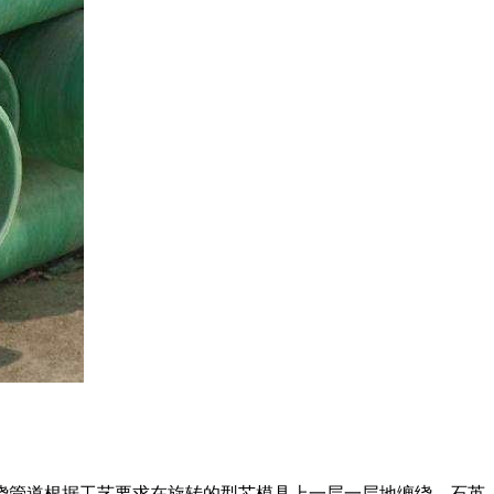
绕管道根据工艺要求在旋转的型芯模具上一层一层地缠绕，石英