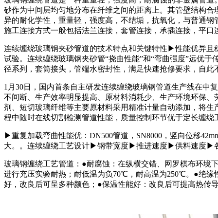
砂作为中间层均匀地分布在纤维之间的距离上。其管壁结构合
异的耐化学性，重量轻，强度高，不结垢，抗氧化，与普通钢
施工连接方式一般包括法兰连接，套管连接，承插连接，平口
连续缠绕玻璃钢夹砂管道的技术特点和关键特性▶性能优异且
试验。连续缠绕玻璃钢夹砂管“挠曲性能”和“弯曲强度”远优于
径系列，套筒接头，管端水密封性，满足快速抢修要求，自此
1月30日，国内首条自主研发连续缠绕玻璃钢管道生产线在中
不间断、生产效率明显提高、原材料消耗少、生产环境环保、
剂、短切玻璃纤维等主要原材料采用精准计量自动添加，将生
程中随时在线切割检测管道性能，质量控制环节优于定长缠绕
▶重复加载弯曲性能优：DN500管道，SN8000，竖向位移42mm
大。。连续缠绕工艺设计▶钢带宽度▶推进速度▶供料速度▶
玻璃钢缠绕工艺管道：●耐腐蚀：在纵横交错、网罗棋布环境下
进行充压实验耐热；耐低温为负70℃，耐高温为250℃。●
好，改良后可呈多种颜色；●保温性能好：改良后可提高热传