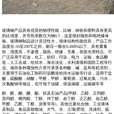
玻璃钢产品具有优异的物理性能，比钢，铸铁和塑料具有更高
的比强度，并导热系数仅为钢0.5，这是很好隔热和电绝缘体
验。玻璃钢制品设计灵活性大，墙体结构性能优良，产品工作
温度在-50至200℃之间，耐压一般在6.4MPa以下。具有重量
轻，强度高，不渗透，隔热，绝缘，无毒，表面光滑特点。可
广泛应用于石油，化工，纺织，印染，电力，运输，食品酿
造，人工合成，给排水，海水淡化，水利灌溉和国防工程等行
业。储存各种腐蚀性介质可承受各种酸，碱，盐和有机溶剂，
主要用于石油化工制药印染酿造给排水运输等行业，适用于盐
酸，硫酸酸，硝酸，甲醛，甲醇，葡萄酒，过氧化氢，污水，
次氯酸钠等储运，也可地下油罐，保温储罐，运输罐车等
醇、醛、酮、醚、酯、烃及石油产品(甲醇、乙醇、正丙醇、
异丙醇、稀丙醇、丁醇、仲丁醇、叔丁醇、正乙醇、叔乙醇、
甲醛、乙醛、丁醛、沥青等等)。其他元素化合物、工业液体
及制品、食品及植物油、大气、水、土壤(肥皂、洗涤剂、硫