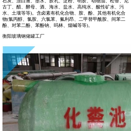
石灰、漂白液、墨水、胶乳、淀粉、明胶、动物油、松香、尼
古丁、醋、酵母、酒、海水、盐水、高纯水、酸性矿水、污
水、土壤等等)。含卤素有机化合物、胺、酚、其他有机化合
物(氯丙醇、氯胺、六氯苯、氟利昂、二甲替甲酰胺、间苯二
酚、对苯二酚、苯酚钠、吗林、烟碱等等)。
衡阳玻璃钢储罐工厂