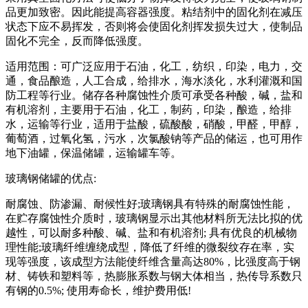
品更加致密。因此能提高容器强度。粘结剂中的固化剂在减压
状态下应不易挥发，否则将会使固化剂挥发损失过大，使制品
固化不完全，反而降低强度。
适用范围：可广泛应用于石油，化工，纺织，印染，电力，交
通，食品酿造，人工合成，给排水，海水淡化，水利灌溉和国
防工程等行业。储存各种腐蚀性介质可承受各种酸，碱，盐和
有机溶剂，主要用于石油，化工，制药，印染，酿造，给排
水，运输等行业，适用于盐酸，硫酸酸，硝酸，甲醛，甲醇，
葡萄酒，过氧化氢，污水，次氯酸钠等产品的储运，也可用作
地下油罐，保温储罐，运输罐车等。
玻璃钢储罐的优点:
耐腐蚀、防渗漏、耐候性好;玻璃钢具有特殊的耐腐蚀性能，
在贮存腐蚀性介质时，玻璃钢显示出其他材料所无法比拟的优
越性，可以耐多种酸、碱、盐和有机溶剂; 具有优良的机械物
理性能;玻璃纤维缠绕成型，降低了纤维的微裂纹存在率，实
现等强度，该成型方法能使纤维含量高达80%，比强度高于钢
材、铸铁和塑料等，热膨胀系数与钢大体相当，热传导系数只
有钢的0.5%; 使用寿命长，维护费用低!