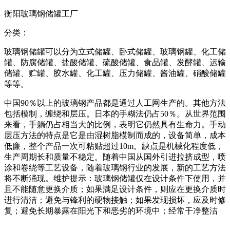
衡阳玻璃钢储罐工厂
分类：
玻璃钢储罐可以分为立式储罐、卧式储罐、玻璃钢罐、化工储
罐、防腐储罐、盐酸储罐、硫酸储罐、食品罐、发酵罐、运输
储罐、贮罐、胶水罐、化工罐、压力储罐、酱油罐、硝酸储罐
等等。
中国90％以上的玻璃钢产品都是通过人工网生产的。其他方法
包括模制，缠绕和层压。日本的手糊法仍占50％。从世界范围
来看，手躺仍占相当大的比例，表明它仍然具有生命力。手动
层压方法的特点是它是由湿树脂模制而成的，设备简单，成本
低廉，整个产品一次可粘贴超过10m。缺点是机械化程度低，
生产周期长和质量不稳定。随着中国从国外引进拉挤成型，喷
涂和卷绕等工艺设备，随着玻璃钢行业的发展，新的工艺方法
将不断涌现。维护提示：玻璃钢储罐仅在设计条件下使用，并
且不能随意更换介质；如果满足设计条件，则应在更换介质时
进行清洁；避免与锋利的硬物接触；如果发现损坏，应及时修
复；避免长期暴露在阳光下和恶劣的环境中；经常干净整洁