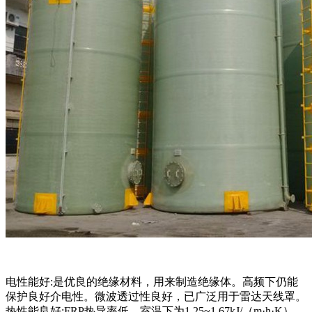
电性能好:是优良的绝缘材料，用来制造绝缘体。高频下仍能
保护良好介电性。微波透过性良好，已广泛用于雷达天线罩。
热性能良好:FRP热导率低，室温下为1.25~1.67kJ/（m·h·K），