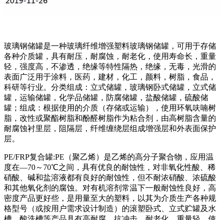
玻璃钢储罐是一种玻璃纤维增​​强塑料玻璃钢储罐，可用于存储
各种介质罐，具有耐压，耐腐蚀，耐老化，使用寿命长，重量
轻，强度高，不渗透，绝缘等特性隔热，绝缘，无毒，光滑的
表面广泛用于涂料，医药，建材，化工，颜料，树脂，食品，
科研等行业。分类组成：立式储罐，玻璃钢卧式储罐，立式储
罐，运输储罐，化学品储罐，防腐储罐，盐酸储罐，硫酸储
罐；组成：根据使用的介质（存储或运输），使用环氧呋喃树
脂，改性或聚酯树脂和酚醛树脂作为粘合剂，由高树脂含量的
耐腐蚀衬里层，阻隔层，纤维缠绕层组成增强层和外表面保护
层。
PE/FRP复合罐:PE（聚乙烯）是乙烯的高分子聚合物，应用温
度在—70～70℃之间，具有优良的耐蚀性，对非氧化性酸、稀
硝酸、碱和盐溶液都有良好的耐蚀性，但不耐浓硝酸、浓硫酸
和其他氧化剂的腐蚀。对有机溶剂常温下一般耐蚀性良好，高
密度产品更好些，是用量至大的塑料，以其为介质生产各种规
格型号（或按用户需求设计制造）的滚塑卧式、立式贮罐及水
槽、酸洗槽等产品具有高耐腐、抗冲击、耐老化、重量轻、使