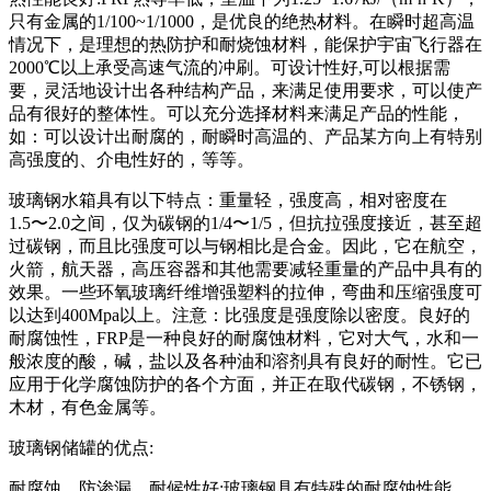
只有金属的1/100~1/1000，是优良的绝热材料。在瞬时超高温
情况下，是理想的热防护和耐烧蚀材料，能保护宇宙飞行器在
2000℃以上承受高速气流的冲刷。可设计性好,可以根据需
要，灵活地设计出各种结构产品，来满足使用要求，可以使产
品有很好的整体性。可以充分选择材料来满足产品的性能，
如：可以设计出耐腐的，耐瞬时高温的、产品某方向上有特别
高强度的、介电性好的，等等。
玻璃钢水箱具有以下特点：重量轻，强度高，相对密度在
1.5〜2.0之间，仅为碳钢的1/4〜1/5，但抗拉强度接近，甚至超
过碳钢，而且比强度可以与钢相比是合金。因此，它在航空，
火箭，航天器，高压容器和其他需要减轻重量的产品中具有的
效果。一些环氧玻璃纤维增强塑料的拉伸，弯曲和压缩强度可
以达到400Mpa以上。注意：比强度是强度除以密度。良好的
耐腐蚀性，FRP是一种良好的耐腐蚀材料，它对大气，水和一
般浓度的酸，碱，盐以及各种油和溶剂具有良好的耐性。它已
应用于化学腐蚀防护的各个方面，并正在取代碳钢，不锈钢，
木材，有色金属等。
玻璃钢储罐的优点:
耐腐蚀、防渗漏、耐候性好;玻璃钢具有特殊的耐腐蚀性能，