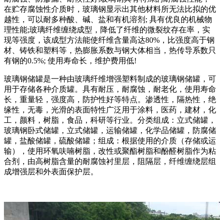
在贮存腐蚀性介质时，玻璃钢显示出其他材料所无法比拟的优
越性，可以耐多种酸、碱、盐和有机溶剂; 具有优良的机械物
理性能;玻璃纤维缠绕成型，降低了纤维的微裂纹存在率，实
现等强度，该成型方法能使纤维含量高达80%，比强度高于钢
材、铸铁和塑料等，热膨胀系数与钢大体相当，热传导系数只
有钢的0.5%; 使用寿命长，维护费用低!
玻璃钢储罐是一种由玻璃纤维增强塑料制成的玻璃钢储罐，可
用于存储各种介质罐。具有耐压，耐腐蚀，耐老化，使用寿命
长，重量轻，强度高，防护性好等特点。渗透性，隔热性，绝
缘性，无毒，光滑的表面特性广泛用于涂料，医药，建材，化
工，颜料，树脂，食品，科研等行业。分类组成：立式储罐，
玻璃钢卧式储罐，立式储罐，运输储罐，化学品储罐，防腐储
罐，盐酸储罐，硫酸储罐；组成：根据使用的介质（存储或运
输），使用环氧呋喃树脂，改性或聚酯树脂和酚醛树脂作为粘
合剂，由高树脂含量的耐腐蚀衬里层，阻隔层，纤维缠绕层组
成增强层和外表面保护层。