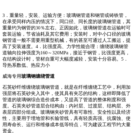
3．重量轻，安装、运输方便：玻璃钢管道和钢管或铸铁管，
在承受同样内压的情况下，同口径、同长度的玻璃钢管道，其
重量约为钢管的30％左右。正因如此，玻璃钢管道在运输时可
套装运输，节省油耗及其它费用；安装时，对中小口径的玻璃
钢管道一般不需要用重型机械，有的甚至可通过人工搬运，提
高了安装速度。4．比强度高、力学性能合理：缠绕玻璃钢管
道轴向拉伸强度为160～320MPa，接近于钢管，比强度更高，
在结构设计时，管材自重可大幅度减轻，安装十分容易。5．
导热系数低、热应力小
威海专用
玻璃钢缠绕管道
石英砂纤维缠绕玻璃钢管道，就是在纤维缠绕工艺中，利用加
强层将石英砂夹入其中，使其具有夹芯的结构，这样即降低了
管道的玻璃钢综合造价成本，又提高了管道的整体刚度和强
度。石英夹砂管道层合结构由：内衬层、过渡层、结构层、外
表层四部分组成。玻璃钢夹砂管具有可靠性、安全性以及经济
性，主要用于埋地管和长输管线，具有轻质高强、抗腐蚀、使
用寿命长、运行和维修成本低等特点，可为建设工程节约大量
资金。