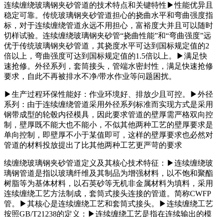
连续缠绕玻璃钢夹砂管道的技术特点和关键特性▶性能优异且
稳定可靠。传统玻璃钢夹砂管道担心的挠曲水平和弯曲强度指
标，对于连续缠绕管道永远不用担心，富裕度大并且可以随时
切样试验。连续缠绕玻璃钢夹砂管“挠曲性能”和“弯曲强度”远
优于传统玻璃钢夹砂管道，其挠度水平可达到国标规定值的2
倍以上，弯曲强度可达到国标规定值的1.5倍以上。▶满足快
速抢修。外径系列，套筒接头，管端水密封性，满足快速抢修
要求，自此不再被排水不净/带水作业等问题困扰。
▶生产过程环保性能好：作业环境好、排放少且可控。▶外径
系列：由于连续缠绕管道采用外径系列标准而实现方式是采用
钢带成型的轮毂内径模具，因此要求管道的壁厚需严格双向控
制，壁厚既不能大也不能小，不似其他两种工艺的壁厚要求是
单向控制，即壁厚不小于某值即可，这样的壁厚要求也必然对
管道的材料投放提出了比其他两种工艺更严苛的要求
续缠绕玻璃钢夹砂管道定义及其核心技术特征：▶连续缠绕玻
璃钢管道是指以玻璃纤维及其制品为增强材料，以不饱和聚酯
树脂等为基体材料，以石英砂等无机非金属材料为填料，采用
连续缠绕工艺方法制成，套筒式接头连接的管道。简称CWFP
管。▶其核心是连续缠绕工艺和套筒式接头。▶连续缠绕工艺
按照GB/T21238的定义：▶连续缠绕工艺是指在连续输出的模