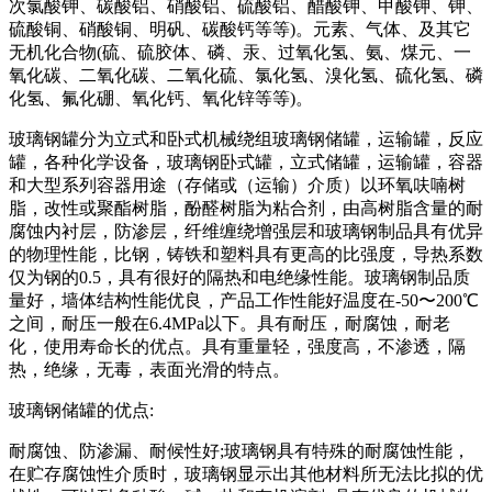
次氯酸钾、碳酸铝、硝酸铝、硫酸铝、醋酸钾、甲酸钾、钾、
硫酸铜、硝酸铜、明矾、碳酸钙等等)。元素、气体、及其它
无机化合物(硫、硫胶体、磷、汞、过氧化氢、氨、煤元、一
氧化碳、二氧化碳、二氧化硫、氯化氢、溴化氢、硫化氢、磷
化氢、氟化硼、氧化钙、氧化锌等等)。
玻璃钢罐分为立式和卧式机械绕组玻璃钢储罐，运输罐，反应
罐，各种化学设备，玻璃钢卧式罐，立式储罐，运输罐，容器
和大型系列容器用途（存储或（运输）介质）以环氧呋喃树
脂，改性或聚酯树脂，酚醛树脂为粘合剂，由高树脂含量的耐
腐蚀内衬层，防渗层，纤维缠绕增强层和玻璃钢制品具有优异
的物理性能，比钢，铸铁和塑料具有更高的比强度，导热系数
仅为钢的0.5，具有很好的隔热和电绝缘性能。玻璃钢制品质
量好，墙体结构性能优良，产品工作性能好温度在-50〜200℃
之间，耐压一般在6.4MPa以下。具有耐压，耐腐蚀，耐老
化，使用寿命长的优点。具有重量轻，强度高，不渗透，隔
热，绝缘，无毒，表面光滑的特点。
玻璃钢储罐的优点:
耐腐蚀、防渗漏、耐候性好;玻璃钢具有特殊的耐腐蚀性能，
在贮存腐蚀性介质时，玻璃钢显示出其他材料所无法比拟的优