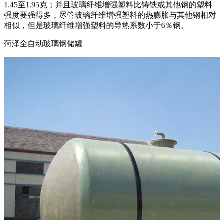
1.45至1.95克；并且玻璃纤维增​​强塑料比铸铁或其他钢的塑料
强度要强得多，尽管玻璃纤维增​​强塑料的热膨胀与其他钢相对
相似，但是玻璃纤维增​​强塑料的导热系数小于6％钢。
菏泽全自动玻璃钢储罐