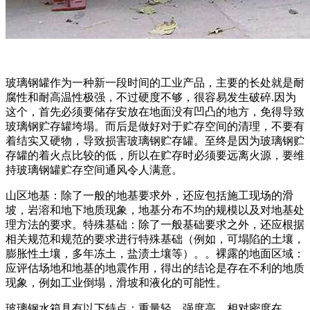
玻璃钢罐作为一种新一段时间的工业产品，主要的长处就是耐
腐性和耐高温性极强，不过硬度不够，很容易发生破碎.因为
这个，首先必须要储存安放在地面没有凹凸的地方，免得导致
玻璃钢贮存罐垮塌。而后是做好对于贮存空间的清理，不要有
着结实又硬物，导致损害玻璃钢贮存罐。至终是因为玻璃钢贮
存罐的着火点比较的低，所以在贮存时必须要远离火源，要维
持玻璃钢罐贮存空间通风令人满意。
山区地基：除了一般的地基要求外，还应包括施工现场的滑
坡，岩溶和地下地质现象，地基分布不均的规模以及对地基处
理方法的要求。特殊基础：除了一般基础要求之外，还应根据
相关规范和规范的要求进行特殊基础（例如，可塌陷的土壤，
膨胀性土壤，多年冻土，盐渍土壤等）。。裸露的地面区域：
应评估场地和地基的地震作用，得出的结论是存在不利的地质
现象，例如工业倒塌，滑坡和液化的可能性。
玻璃钢水箱具有以下特点：重量轻，强度高，相对密度在