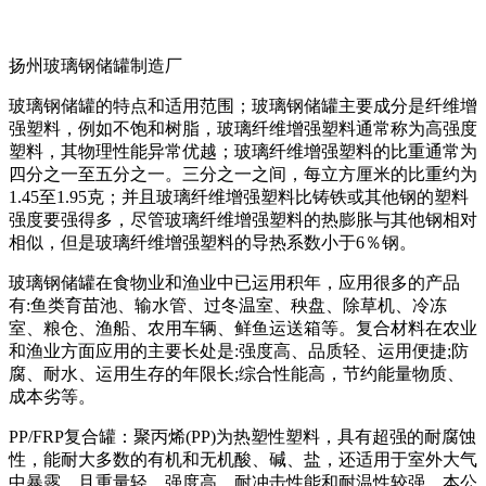
扬州玻璃钢储罐制造厂
玻璃钢储罐的特点和适用范围；玻璃钢储罐主要成分是纤维增
强塑料，例如不饱和树脂，玻璃纤维增​​强塑料通常称为高强度
塑料，其物理性能异常优越；玻璃纤维增​​强塑料的比重通常为
四分之一至五分之一。三分之一之间，每立方厘米的比重约为
1.45至1.95克；并且玻璃纤维增​​强塑料比铸铁或其他钢的塑料
强度要强得多，尽管玻璃纤维增​​强塑料的热膨胀与其他钢相对
相似，但是玻璃纤维增​​强塑料的导热系数小于6％钢。
玻璃钢储罐在食物业和渔业中已运用积年，应用很多的产品
有:鱼类育苗池、输水管、过冬温室、秧盘、除草机、冷冻
室、粮仓、渔船、农用车辆、鲜鱼运送箱等。复合材料在农业
和渔业方面应用的主要长处是:强度高、品质轻、运用便捷;防
腐、耐水、运用生存的年限长;综合性能高，节约能量物质、
成本劣等。
PP/FRP复合罐：聚丙烯(PP)为热塑性塑料，具有超强的耐腐蚀
性，能耐大多数的有机和无机酸、碱、盐，还适用于室外大气
中暴露，且重量轻、强度高、耐冲击性能和耐温性较强。本公