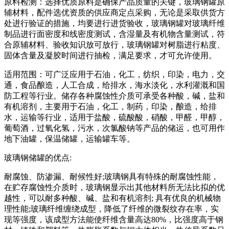
原料检测：选择优质原料是确保产品质量的关键，玻璃钢罐原
辅材料，配件选优资质的供应商定点采购，无论是采取供货方
处进行验证的措施，均要进行进货验收，玻璃钢罐对玻璃纤维
制品进行面密度和线密度测试，含湿量及有机物含量测试，符
合原辅材料、验收知识放可放行，玻璃钢罐对树脂进行粘度、
固体含量及凝胶时间进行抽检，满足要求，才可允许使用。
适用范围：可广泛应用于石油，化工，纺织，印染，电力，交
通，食品酿造，人工合成，给排水，海水淡化，水利灌溉和国
防工程等行业。储存各种腐蚀性介质可承受各种酸，碱，盐和
有机溶剂，主要用于石油，化工，制药，印染，酿造，给排
水，运输等行业，适用于盐酸，硫酸酸，硝酸，甲醛，甲醇，
葡萄酒，过氧化氢，污水，次氯酸钠等产品的储运，也可用作
地下油罐，保温储罐，运输罐车等。
玻璃钢储罐的优点:
耐腐蚀、防渗漏、耐候性好;玻璃钢具有特殊的耐腐蚀性能，
在贮存腐蚀性介质时，玻璃钢显示出其他材料所无法比拟的优
越性，可以耐多种酸、碱、盐和有机溶剂; 具有优良的机械物
理性能;玻璃纤维缠绕成型，降低了纤维的微裂纹存在率，实
现等强度，该成型方法能使纤维含量高达80%，比强度高于钢