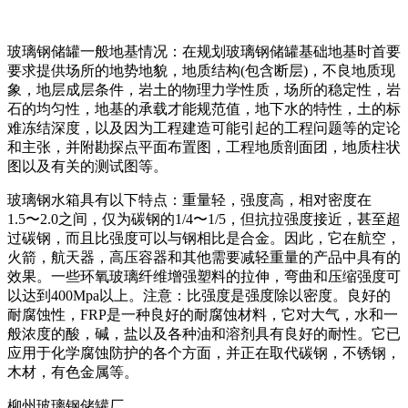
玻璃钢储罐一般地基情况：在规划玻璃钢储罐基础地基时首要
要求提供场所的地势地貌，地质结构(包含断层)，不良地质现
象，地层成层条件，岩土的物理力学性质，场所的稳定性，岩
石的均匀性，地基的承载才能规范值，地下水的特性，土的标
难冻结深度，以及因为工程建造可能引起的工程问题等的定论
和主张，并附勘探点平面布置图，工程地质剖面团，地质柱状
图以及有关的测试图等。
玻璃钢水箱具有以下特点：重量轻，强度高，相对密度在
1.5〜2.0之间，仅为碳钢的1/4〜1/5，但抗拉强度接近，甚至超
过碳钢，而且比强度可以与钢相比是合金。因此，它在航空，
火箭，航天器，高压容器和其他需要减轻重量的产品中具有的
效果。一些环氧玻璃纤维增强塑料的拉伸，弯曲和压缩强度可
以达到400Mpa以上。注意：比强度是强度除以密度。良好的
耐腐蚀性，FRP是一种良好的耐腐蚀材料，它对大气，水和一
般浓度的酸，碱，盐以及各种油和溶剂具有良好的耐性。它已
应用于化学腐蚀防护的各个方面，并正在取代碳钢，不锈钢，
木材，有色金属等。
柳州玻璃钢储罐厂