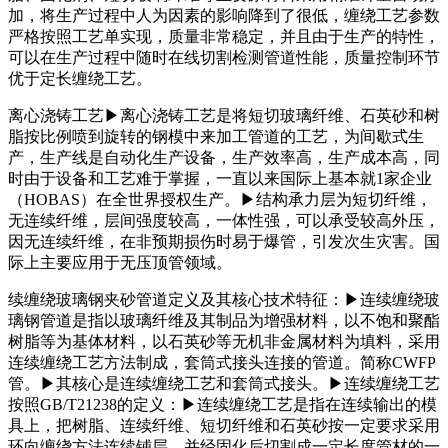
加，将生产过程中人为因素的影响降到了很低，缠绕工艺参数
严格按照工艺单实现，质量非常稳定，并且由于生产的特性，
可以在生产过程中随时在线切割检测管道性能，质量控制环节
优于定长缠绕工艺。
离心浇铸工艺▶离心浇铸工艺是将短切玻璃纤维、石英砂和树
脂按比例喷到旋转的钢模中来加工管道的工艺，为间歇式生
产，生产线是自动化生产设备，生产效率高，生产成本高，同
时由于设备和工艺难于掌握，一直以来国际上基本就1家企业
（HOBAS）在全世界授权生产。▶结构承力层为短切纤维，
无连续纤维，层间强度较高，一体性强，可以承受较高外压，
因无连续纤维，在非预期损伤时易于爆管，引发次生灾害。国
际上主要应用于无压顶管领域。
续缠绕玻璃钢夹砂管道定义及其核心技术特征：▶连续缠绕玻
璃钢管道是指以玻璃纤维及其制品为增强材料，以不饱和聚酯
树脂等为基体材料，以石英砂等无机非金属材料为填料，采用
连续缠绕工艺方法制成，套筒式接头连接的管道。简称CWFP
管。▶其核心是连续缠绕工艺和套筒式接头。▶连续缠绕工艺
按照GB/T21238的定义：▶连续缠绕工艺是指在连续输出的模
具上，把树脂、连续纤维、短切纤维和石英砂按一定要求采用
环向缠绕方法连续铺层，并经固化后切割成一定长度管材的一