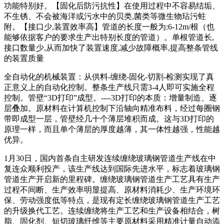
功能特别好。【固化后防污抗性】在使用过程中不容易结垢、
不生锈、不会被海洋或污水中的贝类,菌类等微生物玷污蛀
附。【接口少,装置效率高】管道的长度一般为:6-12m/根（也
能够依据客户的要求生产出特别长度的管道）。单根管道长,
接口数量少,从而加快了装置速度,减少故障概率,提高整条管线
的装置质量
全自动化的机械装置：从供料-缠绕-固化-切割-检测实现了真
正意义上的自动化控制。整条生产线只需3-4人即可实施全程
控制。管壁“3D打印”成型。----3D打印的本质：增量制造、逐
层叠加。原材料在计算机控制下沿轴向精准布料，经过每圈钢
带即成型一层，管壁经几十个薄层堆积而成。这与3D打印的
原理一样，而且单个薄层的厚度越薄，其一体性越强，性能越
优异。
1月30日，国内首条自主研发连续缠绕玻璃钢管道生产线在中
复连众顺利投产，该生产线达到国际先进水平，标志着玻璃钢
管道生产开启新的里程碑。缠绕玻璃钢管道生产工艺具有生产
过程不间断、生产效率明显提高、原材料消耗少、生产环境环
保、劳动强度低等特点，是现有定长缠绕玻璃钢管道生产工艺
的升级换代工艺。连续缠绕将生产工艺和生产设备相结合，树
脂、固化剂、短切玻璃纤维等主要原材料采用精准计量自动添