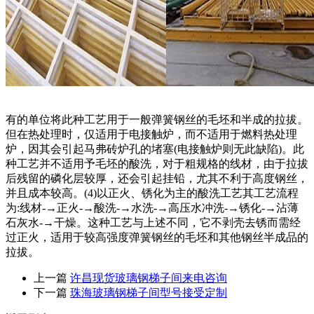
有的单位将此种工艺用于一般弹簧钢丝的毛坯和半成的拉拔。
但在热处理时，仅适用于电接触炉，而不适用于燃料热处理
炉，因其会引起马弗砖炉孔的堵塞(电接触炉则无此缺陷)。此
种工艺并不适用予毛坯的酸洗，对于粗规格的线材，由于拉拔
后残留的磷化层较厚，还会引起挂铅，尤其不利于高度钢丝，
并且成本较高。(4)以正火、锈化为主的酸洗工艺其工艺流程
为:线材-→正火-→酸洗-→水洗-→高压水冲洗-→锈化-→沾薄
石灰水-→干燥。这种工艺与上述不同，它不剥壳去锈而需经
过正火，适用于较高强度弹簧钢丝的毛坯和其他钢丝半成品的
拉拔。
上一篇
许昌现货玻璃钢梯子间来电咨询
下一篇
珠海玻璃钢梯子间型号接受定制