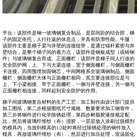
平台：该部件是钢一玻璃钢复合制品，是层间距的结合部，梯
子的固定依托，人行往返的休息点，并具有防滑性能。牛腿：
该部件主要是梯子梁与井壁的连接纽带，是通过锚杆紧密与井
壁结合，是整个梯子间的着力点，该部件是钢板成型（或铸钢
件）与玻璃钢复合而成。正面栅栏：该部件是梯子间人行道的
安全防护网，上、下与大梁连接，宽于侧面栅栏，与侧面栅栏
卡连接。四周预埋加固钢芯，中间网格系全玻璃钢制品。侧面
栅栏：侧面栅栏大体与正面栅栏相同，其主要连接部位是与
上、下小梁相接、窄于正面栅栏，一侧与井壁连接，另一侧与
正面栅栏相连接，同样起到安全防护的作用。
梯子间玻璃钢复合材料的生产工艺：加工制作由设计部门提供
加工图纸，第二步根据图纸尺寸规格、数量要求加工钢骨件，
第三步将钢件进行化学除锈处理，第四步树脂胶液按规定配
比，然后将玻璃纤维纱（布）浸胶，一层层放入涂刷过脱模剂
的模具内，当放到模具的1/2处时将经过除锈处理的钢件放入
模具，再放玻璃纤维纱（布），然后进行加压处理，室温固化