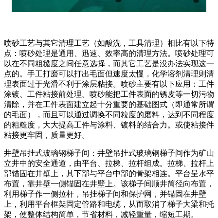
喷砂工艺与其它清理工艺（如酸洗，工具清理）相比有以下特
点：喷砂处理是通用、迅速、效率高的清理方法。喷砂处理可
以在不同粗糙度之间任意选择，而其它工艺是没办法实现这一
点的。手工打磨可以打出毛面但速度太慢，化学溶剂清理则清
理表面过于光滑不利于涂层粘接。喷砂主要有以下应用：工件
涂镀、工件粘接前处理。喷砂能把工件表面的锈皮等一切污物
清除，并在工件表面建立起十分重要的基础图式（即通常所谓
的毛面），而且可以通过调换不同粒度的磨料，达到不同程度
的粗糙度，大大提高工件与涂料、镀料的结合力。或使粘接件
粘接更牢固，质量更好。
井壁吊挂式玻璃钢梯子间：井壁吊挂式玻璃钢梯子间作为矿山
立井中的安全通道，由平台、拉梯、拉杆组成。拉梯、拉杆上
部锚固在井壁上，其下部与平台中部的骨架相连。平台呈水平
布置，靠井壁一侧锚固在井壁上。该梯子间顺井筒径向布置，
利用梯子作一侧拉杆，吊挂梯子间和保护网，并锚固在井壁
上，利用平台框架固定管路和电缆，从而取消了梯子大梁和托
架，使整体结构简单，节省材料，减轻重量，缩短工期。