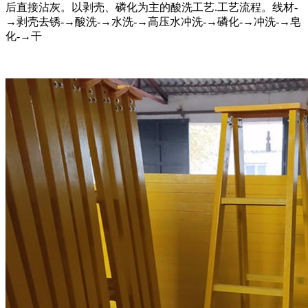
后直接沾灰。以剥壳、磷化为主的酸洗工艺.工艺流程。线材-
→剥壳去锈-→酸洗-→水洗-→高压水冲洗-→磷化-→冲洗-→皂
化-→干