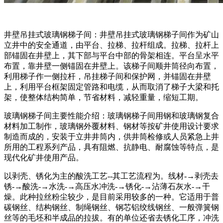
井壁吊挂式玻璃钢梯子间：井壁吊挂式玻璃钢梯子间作为矿山
立井中的安全通道，由平台、拉梯、拉杆组成。拉梯、拉杆上
部锚固在井壁上，其下部与平台中部的骨架相连。平台呈水平
布置，靠井壁一侧锚固在井壁上。该梯子间顺井筒径向布置，
利用梯子作一侧拉杆，吊挂梯子间和保护网，并锚固在井壁
上，利用平台框架固定管路和电缆，从而取消了梯子大梁和托
架，使整体结构简单，节省材料，减轻重量，缩短工期。
玻璃钢梯子间主要性能介绍：玻璃钢梯子间用钢和玻璃钢复合
材料加工制作，玻璃钢外覆材料、钢材等按矿井使用设计要求
制造而成的，安装于立井井筒内，供井筒检修或人员紧急上井
所用的工程系列产品，具有阻燃、抗静电、耐腐蚀等特点，是
现代化矿井使用产品。
以剥壳、锈化为主的酸洗工艺--其工艺流程为。线材-→剥壳去
锈-→酸洗-→水洗-→高压水冲洗-→锈化-→沾薄石灰水-→干
燥。此种拉丝粉尘较少，是目前采用较多的一种。它适用于普
碳钢丝、结构钢丝、制绳钢丝、钢芯铝绞线钢丝、一般弹簧钢
丝等的毛坯和半成品的拉拔。有的单位还省去锈化工序，冲洗