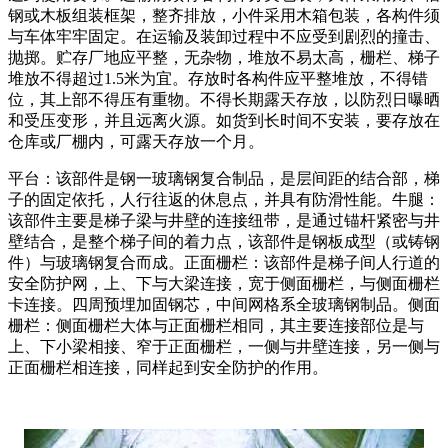
钢或木板组装框架，整齐排放，小件采用木箱包装，各构件须
与车体牢牢固定。在运输及装卸过程中不应受到剧烈的撞击、
抛掷。贮存厂地应平整，无杂物，堆放不易太高，栅栏、梯子
堆放不得超过1.5米为宜。存放时各构件应平整堆放，不得错
位，其上部不得压有重物。不得长期露天存放，以防烈日曝晒
和受压变形，并且远离火源。如货到长时间不安装，要存放在
仓库或厂棚内，可露天存放一个月。
平台：该部件是钢一玻璃钢复合制品，是层间距的结合部，梯
子的固定依托，人行往返的休息点，并具有防滑性能。牛腿：
该部件主要是梯子梁与井壁的连接纽带，是通过锚杆紧密与井
壁结合，是整个梯子间的着力点，该部件是钢板成型（或铸钢
件）与玻璃钢复合而成。正面栅栏：该部件是梯子间人行道的
安全防护网，上、下与大梁连接，宽于侧面栅栏，与侧面栅栏
卡连接。四周预埋加固钢芯，中间网格系全玻璃钢制品。侧面
栅栏：侧面栅栏大体与正面栅栏相同，其主要连接部位是与
上、下小梁相接、窄于正面栅栏，一侧与井壁连接，另一侧与
正面栅栏相连接，同样起到安全防护的作用。