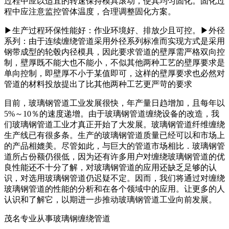
过程中应以适宜的转速保持模具滚动，使其均匀固化。固化过
程中应注意监控管体温度，合理调整固化方案。
▶生产过程环保性能好：作业环境好、排放少且可控。▶外径
系列：由于连续缠绕管道采用外径系列标准而实现方式是采用
钢带成型的轮毂内径模具，因此要求管道的壁厚需严格双向控
制，壁厚既不能大也不能小，不似其他两种工艺的壁厚要求是
单向控制，即壁厚不小于某值即可，这样的壁厚要求也必然对
管道的材料投放提出了比其他两种工艺更严苛的要求
目前，玻璃钢管道工业发展很快，年产量日趋增加，且每年以
5%～10％的速度递增。由于玻璃钢管道缠绕设备的改造，我
们玻璃钢管道工业才真正开始了大发展。玻璃钢管道纤维缠绕
生产线已有很多条。生产的玻璃钢管道质量已经可以和市场上
的产品相媲美。尽管如此，与巨大的管道市场相比．玻璃钢管
道所占份额仍很低，因为还有许多用户对缠绕玻璃钢管道的优
良性能还不十分了解，对玻璃钢管道的应用还缺乏足够的认
识，对选用玻璃钢管道仍迟疑不定。因而，我们将通过对缠绕
玻璃钢管道的性能的分析和在各个领域中的应用。让更多的人
认识和了解它，以期进一步推动玻璃钢管道工业向前发展。
茂名专业从事玻璃钢缠绕管道