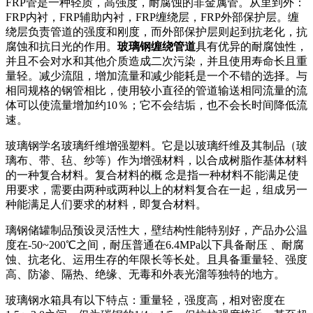
FRP管是一种轻质，高强度，耐腐蚀的非金属管。从里到外：
FRP内衬，FRP辅助内衬，FRP缠绕层，FRP外部保护层。缠
绕层负责管道的强度和刚度，而外部保护层则起到抗老化，抗
腐蚀和抗日光的作用。
玻璃钢缠绕管道
具有优异的耐腐蚀性，
并且不会对水和其他介质造成二次污染，并且使用寿命长且重
量轻。减少流阻，增加流量和减少能耗是一个不错的选择。与
相同规格的钢管相比，使用较小直径的管道输送相同流量的流
体可以使流量增加约10％；它不会结垢，也不会长时间降低流
速。
玻璃钢学名玻璃纤维增强塑料。它是以玻璃纤维及其制品（玻
璃布、带、毡、纱等）作为增强材料，以合成树脂作基体材料
的一种复合材料。复合材料的概 念是指一种材料不能满足使
用要求，需要由两种或两种以上的材料复合在一起，组成另一
种能满足人们要求的材料，即复合材料。
璃钢储罐制品预设灵活性大，壁结构性能特别好，产品办公温
度在-50~200℃之间，耐压普通在6.4MPa以下具备耐压 、耐腐
蚀、抗老化、运用生存的年限长等长处。且具备重量轻、强度
高、防渗、隔热、绝缘、无毒和外表光溜等独特的地方。
玻璃钢水箱具有以下特点：重量轻，强度高，相对密度在