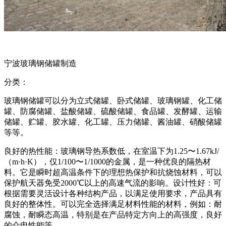
宁波玻璃钢储罐制造
分类：
玻璃钢储罐可以分为立式储罐、卧式储罐、玻璃钢罐、化工储
罐、防腐储罐、盐酸储罐、硫酸储罐、食品罐、发酵罐、运输
储罐、贮罐、胶水罐、化工罐、压力储罐、酱油罐、硝酸储罐
等等。
良好的热性能：玻璃钢导热系数低，在室温下为1.25〜1.67kJ/
（m·h·K），仅1/100〜1/1000的金属，是一种优良的隔热材
料。它是瞬时超高温条件下的理想热保护和抗烧蚀材料，可以
保护航天器免受2000℃以上的高速气流的影响。设计性好：可
根据需要灵活设计各种结构产品，以满足使用要求，产品具有
良好的整体性。可以完全选择满足材料性能的材料，例如：耐
腐蚀，耐瞬态高温，特别是在产品特定方向上的高强度，良好
的介电性能等。