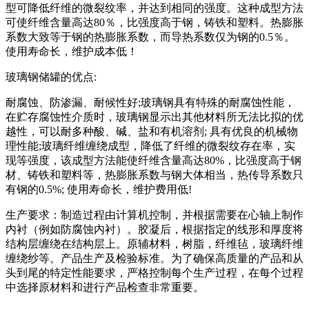
型可降低纤维的微裂纹率，并达到相同的强度。这种成型方法
可使纤维含量高达80％，比强度高于钢，铸铁和塑料。热膨胀
系数大致等于钢的热膨胀系数，而导热系数仅为钢的0.5％。
使用寿命长，维护成本低！
玻璃钢储罐的优点:
耐腐蚀、防渗漏、耐候性好;玻璃钢具有特殊的耐腐蚀性能，
在贮存腐蚀性介质时，玻璃钢显示出其他材料所无法比拟的优
越性，可以耐多种酸、碱、盐和有机溶剂; 具有优良的机械物
理性能;玻璃纤维缠绕成型，降低了纤维的微裂纹存在率，实
现等强度，该成型方法能使纤维含量高达80%，比强度高于钢
材、铸铁和塑料等，热膨胀系数与钢大体相当，热传导系数只
有钢的0.5%; 使用寿命长，维护费用低!
生产要求：制造过程由计算机控制，并根据需要在心轴上制作
内衬（例如防腐蚀内衬）。胶凝后，根据指定的线形和厚度将
结构层缠绕在结构层上。原辅材料，树脂，纤维毡，玻璃纤维
缠绕纱等。产品生产及检验标准。为了确保高质量的产品和从
头到尾的特定性能要求，严格控制每个生产过程，在每个过程
中选择原材料和进行产品检查非常重要。