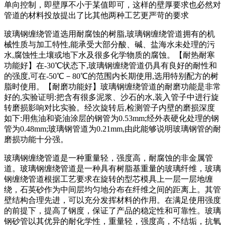
单向控制，即壁厚不小于某值即可，这样的壁厚要求也必然对
管道的材料投放提出了比其他两种工艺更严苛的要求
玻璃钢缠绕管道选用耐腐蚀的树脂,玻璃钢缠绕管道拥有的机
械性质与加工特性,能承受大部分酸、碱、盐海水未处理的污
水,腐蚀性土壤或地下水及很多化学物质的腐蚀。【耐热耐寒
功能好】在-30℃状态下,玻璃钢缠绕管道仍具有良好的耐性和
的强度,可在-50℃－80℃的范围内长期使用,选用特别配方的树
脂时使用。【耐磨功能好】玻璃钢缠绕管道的耐磨功能是非常
好的,实验证明:把含有很多泥浆、沙石的水,装入管子中进行旋
转磨损影响对比实验。经次旋转后,检测管子内壁的磨损深度
如下:用焦油和瓷油涂层的钢管为0.53mm;经外表硬化处理的钢
管为0.48mm;玻璃钢管道为0.21mm,由此能够说明玻璃钢管的耐
磨损功能十分强。
玻璃钢缠绕管道是一种重量轻，强度高，耐腐蚀的非金属管
道。玻璃钢缠绕管道是一种具有树脂基重量的玻璃纤维，玻璃
钢缠绕管道根据工艺要求在旋转的型芯模具上一层一层地缠
绕，石英砂作为中间层均匀地分布在纤维之间的距离上。其管
壁结构合理先进，可以充分发挥材料的作用。在满足使用强度
的前提下，提高了钢度，保证了产品的稳定性和可靠性。玻璃
钢砂管以其优异的耐化学性，重量轻，强度高，不结垢，抗氧