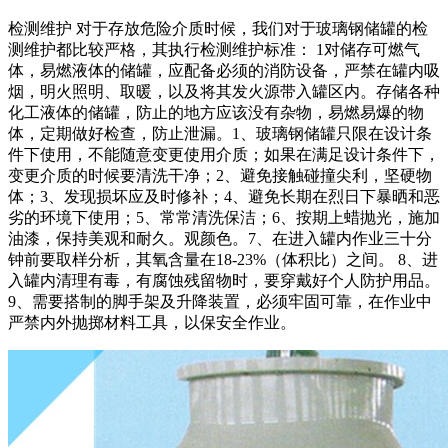
检测维护 对于存放危险介质时候，我们对于玻璃钢储罐的检
测维护都比较严格，其执行检测维护标准： 1对储存可燃气
体，易燃液体的储罐，应配备必须的消防设备，严禁在罐内吸
烟，明火照明、取暖，以及将其发火源带入罐区内。存储各种
化工液体的储罐，防止的地方应该没有杂物，易燃易爆的物
体，定期做好检查，防止泄漏。1、玻璃钢储罐只限在设计条
件下使用，不能随意变更使用介质；如果在满足设计条件下，
变更介质的时候要清洗干净；2、避免接触碰撞尖利，坚硬物
体；3、发现损坏应及时修补；4、避免长期在烈日下暴晒和恶
劣的环境下使用；5、常常清洗保洁；6、按期上蜡抛光，施加
油漆，保持美观和耐久。观颜色。7、在进入罐内作业三十分
钟前要取样分析，其氧含量在18-23%（体积比）之间。 8、进
入罐内清理有毒，有腐蚀残留物时，要穿戴好个人防护用品。
9、需要搭制的脚手架及升降装置，必须牢固可靠，在作业中
严禁内外抛掷材料工具，以保安全作业。