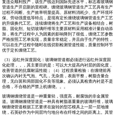
复连众顺利投产，该生产线达到国际先进水平，标志着玻璃钢
管道生产开启新的里程碑。缠绕玻璃钢管道生产工艺具有生产
过程不间断、生产效率明显提高、原材料消耗少、生产环境环
保、劳动强度低等特点，是现有定长缠绕玻璃钢管道生产工艺
的升级换代工艺。连续缠绕将生产工艺和生产设备相结合，树
脂、固化剂、短切玻璃纤维等主要原材料采用精准计量自动添
加，将生产过程中人为因素的影响降到了很低，缠绕工艺参数
严格按照工艺单实现，质量非常稳定，并且由于生产的特性，
可以在生产过程中随时在线切割检测管道性能，质量控制环节
优于定长缠绕工艺。
（3）远红外深度固化：玻璃钢管道都必须进行远红外深度固
化处理，，，其主要目的是：可以大大提高内衬层的固化度，
改善管道的抗腐耐温性能；（4）过程质量检验：在缠绕前再
次确认内衬无气泡、气孔，无杂质，表面平整，树脂含量合
理，无白斑和局部固化不良等现象。必须认真检查内衬是不是
合格，不合格的严禁上机缠绕。。。
玻璃钢缠绕管道是一种重量轻，强度高，耐腐蚀的非金属管
道。玻璃钢缠绕管道是一种具有树脂基重量的玻璃纤维，玻璃
钢缠绕管道根据工艺要求在旋转的型芯模具上一层一层地缠
绕，石英砂作为中间层均匀地分布在纤维之间的距离上。其管