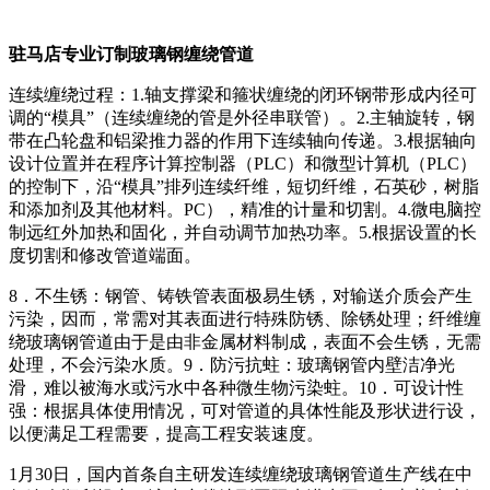
驻马店专业订制玻璃钢缠绕管道
连续缠绕过程：1.轴支撑梁和箍状缠绕的闭环钢带形成内径可
调的“模具”（连续缠绕的管是外径串联管）。2.主轴旋转，钢
带在凸轮盘和铝梁推力器的作用下连续轴向传递。3.根据轴向
设计位置并在程序计算控制器（PLC）和微型计算机（PLC）
的控制下，沿“模具”排列连续纤维，短切纤维，石英砂，树脂
和添加剂及其他材料。PC），精准的计量和切割。4.微电脑控
制远红外加热和固化，并自动调节加热功率。5.根据设置的长
度切割和修改管道端面。
8．不生锈：钢管、铸铁管表面极易生锈，对输送介质会产生
污染，因而，常需对其表面进行特殊防锈、除锈处理；纤维缠
绕玻璃钢管道由于是由非金属材料制成，表面不会生锈，无需
处理，不会污染水质。9．防污抗蛀：玻璃钢管内壁洁净光
滑，难以被海水或污水中各种微生物污染蛀。10．可设计性
强：根据具体使用情况，可对管道的具体性能及形状进行设，
以便满足工程需要，提高工程安装速度。
1月30日，国内首条自主研发连续缠绕玻璃钢管道生产线在中