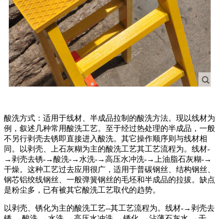
酸洗方式：适用于线材、半成品拉制的酸洗方法。现以线材为
例，叙述几种常用酸洗工艺。至于经过热处理的半成品，一般
不另行剥壳去锈即直接进入酸洗。其它操作顺序则与线材相
同。以剥壳、上石灰糊为主的酸洗工艺其工艺流程为。线材-
→剥壳去锈-→酸洗-→水洗-→高压水冲洗-→上油脂石灰糊-→
干燥。这种工艺过去应用很广，适用于普碳钢丝、结构钢丝、
钢芯铝绞线钢丝、一般弹簧钢丝的毛坯和半成品的拉拔。缺点
是粉尘多，已有被其它酸洗工艺取代的趋势。
以剥壳、锈化为主的酸洗工艺--其工艺流程为。线材-→剥壳去
锈-→酸洗-→水洗-→高压水冲洗-→锈化-→沾薄石灰水-→干