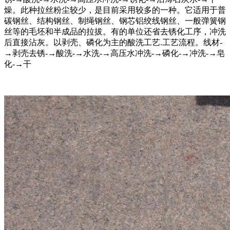
燥。此种拉丝粉尘较少，是目前采用较多的一种。它适用于普
碳钢丝、结构钢丝、制绳钢丝、钢芯铝绞线钢丝、一般弹簧钢
丝等的毛坯和半成品的拉拔。有的单位还省去锈化工序，冲洗
后直接沾灰。以剥壳、磷化为主的酸洗工艺.工艺流程。线材-
→剥壳去锈-→酸洗-→水洗-→高压水冲洗-→磷化-→冲洗-→皂
化-→干