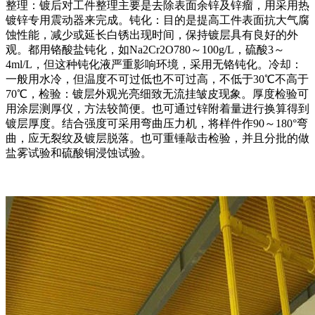
整理：镀后对工件整理主要是去除表面余锌及锌瘤，用采用热
镀锌专用震动器来完成。钝化：目的是提高工件表面抗大气腐
蚀性能，减少或延长白锈出现时间，保持镀层具有良好的外
观。都用铬酸盐钝化，如Na2Cr2O780～100g/L，硫酸3～
4ml/L，但这种钝化液严重影响环境，采用无铬钝化。冷却：
一般用水冷，但温度不可过低也不可过高，不低于30℃不高于
70℃，检验：镀层外观光亮细致无流挂皱皮现象。厚度检验可
用涂层测厚仪，方法较简便。也可通过锌附着量进行换算得到
镀层厚度。结合强度可采用弯曲压力机，将样件作90～180°弯
曲，应无裂纹及镀层脱落。也可重锤敲击检验，并且分批的做
盐雾试验和硫酸铜浸蚀试验。