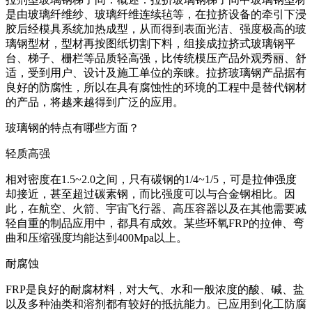
是由玻璃纤维纱、玻璃纤维连续毡等，在拉挤设备的牵引下浸
胶后经模具系统加热成型，从而得到表面光洁、强度极高的玻
璃钢型材，型材再按图纸切割下料，组接成拉挤式玻璃钢平
台、梯子、栅栏等品质轻高强，比传统模压产品外观秀丽、舒
适，受到用户、设计及施工单位的亲睐。拉挤玻璃钢产品据有
良好的防腐性，所以在具有腐蚀性的环境的工程中是替代钢材
的产品，将越来越得到广泛的应用。
玻璃钢的特点有哪些方面？
轻质高强
相对密度在1.5~2.0之间，只有碳钢的1/4~1/5，可是拉伸强度
却接近，甚至超过碳素钢，而比强度可以与合金钢相比。因
此，在航空、火箭、宇宙飞行器、高压容器以及在其他需要减
轻自重的制品应用中，都具有成效。某些环氧FRP的拉伸、弯
曲和压缩强度均能达到400Mpa以上。
耐腐蚀
FRP是良好的耐腐材料，对大气、水和一般浓度的酸、碱、盐
以及多种油类和溶剂都有较好的抵抗能力。已应用到化工防腐