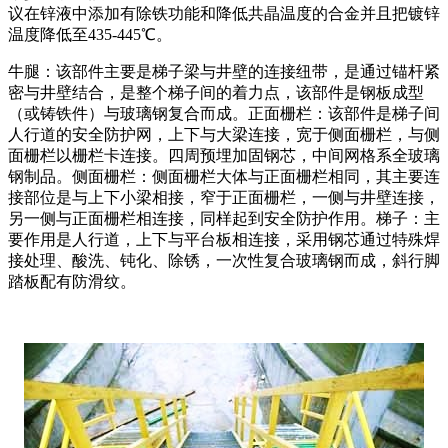
议在锌液中添加有除铁功能和降低共晶温度的合金并且把镀锌
温度降低至435-445℃。
牛腿：该部件主要是梯子梁与井壁的连接纽带，是通过锚杆紧
密与井壁结合，是整个梯子间的着力点，该部件是钢板成型
（或铸铁件）与玻璃钢复合而成。正面栅栏：该部件是梯子间
人行道的安全防护网，上下与大梁连接，宽于侧面栅栏，与侧
面栅栏以栅栏卡连接。四周预埋加固钢芯，中间网格系全玻璃
钢制品。侧面栅栏：侧面栅栏大体与正面栅栏相同，其主要连
接部位是与上下小梁相接，窄于正面栅栏，一侧与井壁连接，
另一侧与正面栅栏相连接，同样起到安全防护作用。梯子：主
要作用是人行道，上下与平台板相连接，采用钢芯通过特殊焊
接处理、酸洗、钝化、除锈，一次性复合玻璃钢而成，斜行脚
踏板配有防滑纹。