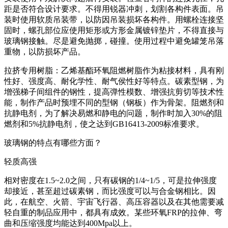
距是否符合设计要求。不得用锐器冲刺，划割各构件表面。吊
装时使用软质吊装带，以防因吊装损坏各构件。用螺栓连接坚
固时，螺孔部位应使用矩形或方形金属镀锌垫片，不得直接与
玻璃钢接触。尽是避免抛掷，碰撞。使用过程中避免罐笼吊落
重物，以防损坏产品。
拉挤专用树脂：乙烯基酯环氧阻燃树脂作为粘接材料，具有刚
性好、强度高、耐化学性、耐气侯性好等特点。碳素型钢，为
增强梯子间组件的钢性，提高弹性模数、增强抗剪切等技术性
能，制作产品时预埋不同的型钢（钢板）作为骨架。阻燃剂和
抗静电剂，为了解决易燃和静电的问题，制作时加入30%的阻
燃剂和5%抗静电剂，使之达到GB16413-2009标准要求。
玻璃钢的特点有哪些方面？
轻质高强
相对密度在1.5~2.0之间，只有碳钢的1/4~1/5，可是拉伸强度
却接近，甚至超过碳素钢，而比强度可以与合金钢相比。因
此，在航空、火箭、宇宙飞行器、高压容器以及在其他需要减
轻自重的制品应用中，都具有成效。某些环氧FRP的拉伸、弯
曲和压缩强度均能达到400Mpa以上。