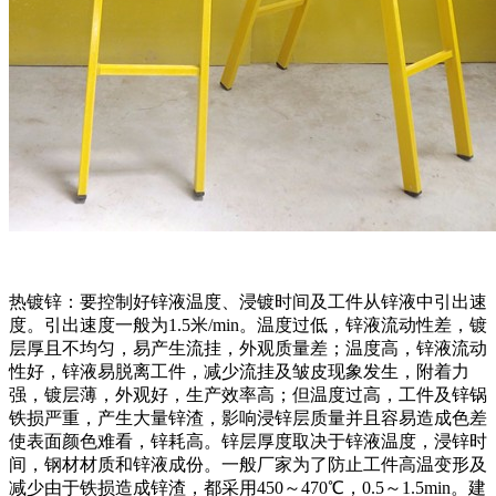
热镀锌：要控制好锌液温度、浸镀时间及工件从锌液中引出速
度。引出速度一般为1.5米/min。温度过低，锌液流动性差，镀
层厚且不均匀，易产生流挂，外观质量差；温度高，锌液流动
性好，锌液易脱离工件，减少流挂及皱皮现象发生，附着力
强，镀层薄，外观好，生产效率高；但温度过高，工件及锌锅
铁损严重，产生大量锌渣，影响浸锌层质量并且容易造成色差
使表面颜色难看，锌耗高。锌层厚度取决于锌液温度，浸锌时
间，钢材材质和锌液成份。一般厂家为了防止工件高温变形及
减少由于铁损造成锌渣，都采用450～470℃，0.5～1.5min。建