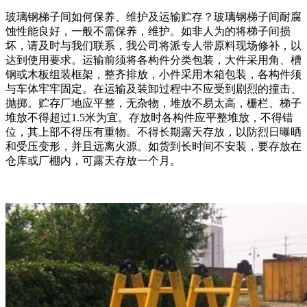
玻璃钢梯子间如何保养、维护及运输贮存？玻璃钢梯子间耐腐
蚀性能良好，一般不需保养，维护。如非人为的将梯子间损
坏，请及时与我们联系，我公司将派专人带原料现场修补，以
达到使用要求。运输前须将各构件分类包装，大件采用角、槽
钢或木板组装框架，整齐排放，小件采用木箱包装，各构件须
与车体牢牢固定。在运输及装卸过程中不应受到剧烈的撞击、
抛掷。贮存厂地应平整，无杂物，堆放不易太高，栅栏、梯子
堆放不得超过1.5米为宜。存放时各构件应平整堆放，不得错
位，其上部不得压有重物。不得长期露天存放，以防烈日曝晒
和受压变形，并且远离火源。如货到长时间不安装，要存放在
仓库或厂棚内，可露天存放一个月。