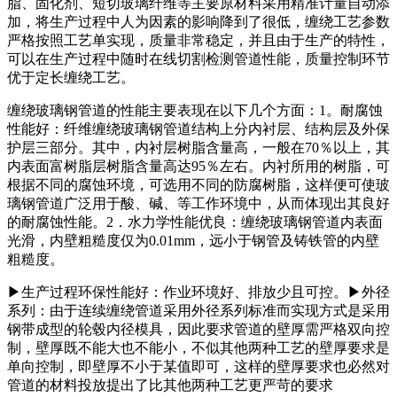
脂、固化剂、短切玻璃纤维等主要原材料采用精准计量自动添
加，将生产过程中人为因素的影响降到了很低，缠绕工艺参数
严格按照工艺单实现，质量非常稳定，并且由于生产的特性，
可以在生产过程中随时在线切割检测管道性能，质量控制环节
优于定长缠绕工艺。
缠绕玻璃钢管道的性能主要表现在以下几个方面：1。耐腐蚀
性能好：纤维缠绕玻璃钢管道结构上分内衬层、结构层及外保
护层三部分。其中，内衬层树脂含量高，一般在70％以上，其
内表面富树脂层树脂含量高达95％左右。内衬所用的树脂，可
根据不同的腐蚀环境，可选用不同的防腐树脂，这样便可使玻
璃钢管道广泛用于酸、碱、等工作环境中，从而体现出其良好
的耐腐蚀性能。2．水力学性能优良：缠绕玻璃钢管道内表面
光滑，内壁粗糙度仅为0.01mm，远小于钢管及铸铁管的内壁
粗糙度。
▶生产过程环保性能好：作业环境好、排放少且可控。▶外径
系列：由于连续缠绕管道采用外径系列标准而实现方式是采用
钢带成型的轮毂内径模具，因此要求管道的壁厚需严格双向控
制，壁厚既不能大也不能小，不似其他两种工艺的壁厚要求是
单向控制，即壁厚不小于某值即可，这样的壁厚要求也必然对
管道的材料投放提出了比其他两种工艺更严苛的要求