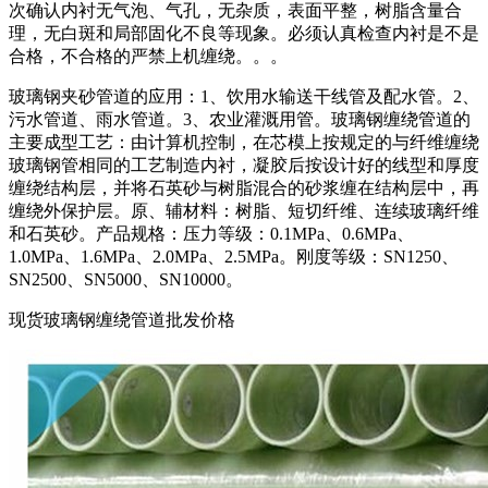
次确认内衬无气泡、气孔，无杂质，表面平整，树脂含量合
理，无白斑和局部固化不良等现象。必须认真检查内衬是不是
合格，不合格的严禁上机缠绕。。。
玻璃钢夹砂管道的应用：1、饮用水输送干线管及配水管。2、
污水管道、雨水管道。3、农业灌溉用管。玻璃钢缠绕管道的
主要成型工艺：由计算机控制，在芯模上按规定的与纤维缠绕
玻璃钢管相同的工艺制造内衬，凝胶后按设计好的线型和厚度
缠绕结构层，并将石英砂与树脂混合的砂浆缠在结构层中，再
缠绕外保护层。原、辅材料：树脂、短切纤维、连续玻璃纤维
和石英砂。产品规格：压力等级：0.1MPa、0.6MPa、
1.0MPa、1.6MPa、2.0MPa、2.5MPa。刚度等级：SN1250、
SN2500、SN5000、SN10000。
现货玻璃钢缠绕管道批发价格