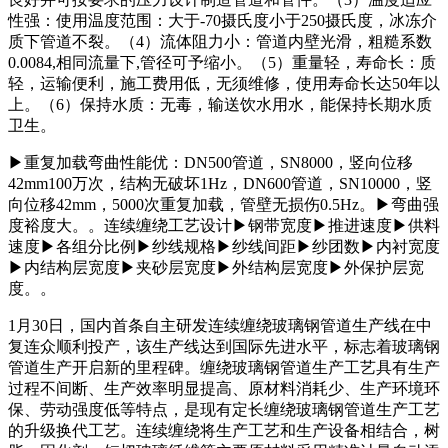
性强：使用温度范围：大于-70摄氏度小于250摄氏度，冰冻介
质下管道不裂。（4）流体阻力小：管道内壁光滑，粗糙系数
0.0084,相同流量下,管径可予缩小。（5）重量轻，寿命长：质
轻，运输便利，施工费用低，无须维修，使用寿命长达50年以
上。（6）保持水质：无毒，输送饮水用水，能保持长期水质
卫生。
▶重复加载弯曲性能优：DN500管道，SN8000，竖向位移
42mm100万次，结构无破坏1Hz，DN600管道，SN10000，竖
向位移42mm，5000次重复加载，管壁无损伤0.5Hz。▶弯曲强
度裕度大。。连续缠绕工艺设计▶钢带宽度▶推进速度▶供料
速度▶各组分比例▶纱线规格▶纱线间距▶纱团数▶内衬宽度
▶内结构层宽度▶夹砂层宽度▶外结构层宽度▶外保护层宽
度。。
1月30日，国内首条自主研发连续缠绕玻璃钢管道生产线在中
复连众顺利投产，该生产线达到国际先进水平，标志着玻璃钢
管道生产开启新的里程碑。缠绕玻璃钢管道生产工艺具有生产
过程不间断、生产效率明显提高、原材料消耗少、生产环境环
保、劳动强度低等特点，是现有定长缠绕玻璃钢管道生产工艺
的升级换代工艺。连续缠绕将生产工艺和生产设备相结合，树