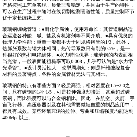
严格按照工艺单实现，质量非常稳定，并且由于生产的特性，
可以在生产过程中随时在线切割检测管道性能，质量控制环节
优于定长缠绕工艺。
玻璃钢缠绕管道：●耐化学腐蚀，使用寿命长：其管道制品适
合运送各种酸、碱、盐及有机溶剂等不同介质。●具有优良的
物理力学性能：重量一般都不大于同规格钢管的1/3，此外，
热膨胀系数与钢大体相同，热传导系数只有刚的0.5%，是一
种很好的热和电绝缘体。●水力特性优异：玻璃钢的内表面相
当光滑，一般表面能粗糙率可取0.008，几乎可认为是“水力学
光滑管”。●设计灵活性大，改型周期短：则是纤维缠绕复合
材料的显著特点，各种的金属管材无法与其相比。
玻璃钢的特点有哪些方面？轻质高强，相对密度在1.5~2.0之
间，只有碳钢的1/4~1/5，可是拉伸强度却接近，甚至超过碳
素钢，而比强度可以与合金钢相比。因此，在航空、火箭、宇
宙飞行器、高压容器以及在其他需要减轻自重的制品应用中，
都具有成效。某些环氧FRP的拉伸、弯曲和压缩强度均能达到
400Mpa以上。