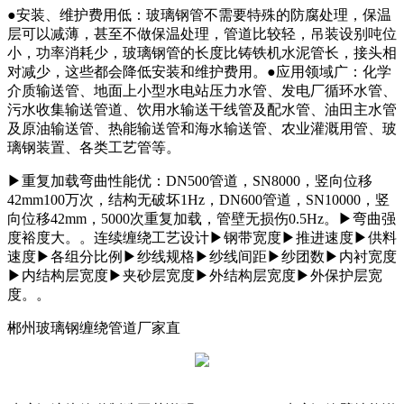
●安装、维护费用低：玻璃钢管不需要特殊的防腐处理，保温
层可以减薄，甚至不做保温处理，管道比较轻，吊装设别吨位
小，功率消耗少，玻璃钢管的长度比铸铁机水泥管长，接头相
对减少，这些都会降低安装和维护费用。●应用领域广：化学
介质输送管、地面上小型水电站压力水管、发电厂循环水管、
污水收集输送管道、饮用水输送干线管及配水管、油田主水管
及原油输送管、热能输送管和海水输送管、农业灌溉用管、玻
璃钢装置、各类工艺管等。
▶重复加载弯曲性能优：DN500管道，SN8000，竖向位移
42mm100万次，结构无破坏1Hz，DN600管道，SN10000，竖
向位移42mm，5000次重复加载，管壁无损伤0.5Hz。▶弯曲强
度裕度大。。连续缠绕工艺设计▶钢带宽度▶推进速度▶供料
速度▶各组分比例▶纱线规格▶纱线间距▶纱团数▶内衬宽度
▶内结构层宽度▶夹砂层宽度▶外结构层宽度▶外保护层宽
度。。
郴州玻璃钢缠绕管道厂家直