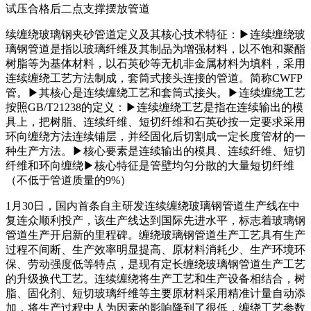
试压合格后二点支撑摆放管道
续缠绕玻璃钢夹砂管道定义及其核心技术特征：▶连续缠绕玻
璃钢管道是指以玻璃纤维及其制品为增强材料，以不饱和聚酯
树脂等为基体材料，以石英砂等无机非金属材料为填料，采用
连续缠绕工艺方法制成，套筒式接头连接的管道。简称CWFP
管。▶其核心是连续缠绕工艺和套筒式接头。▶连续缠绕工艺
按照GB/T21238的定义：▶连续缠绕工艺是指在连续输出的模
具上，把树脂、连续纤维、短切纤维和石英砂按一定要求采用
环向缠绕方法连续铺层，并经固化后切割成一定长度管材的一
种生产方法。▶核心要素是连续输出的模具、连续纤维、短切
纤维和环向缠绕▶核心特征是管壁均匀分散的大量短切纤维
（不低于管道质量的9%）
1月30日，国内首条自主研发连续缠绕玻璃钢管道生产线在中
复连众顺利投产，该生产线达到国际先进水平，标志着玻璃钢
管道生产开启新的里程碑。缠绕玻璃钢管道生产工艺具有生产
过程不间断、生产效率明显提高、原材料消耗少、生产环境环
保、劳动强度低等特点，是现有定长缠绕玻璃钢管道生产工艺
的升级换代工艺。连续缠绕将生产工艺和生产设备相结合，树
脂、固化剂、短切玻璃纤维等主要原材料采用精准计量自动添
加，将生产过程中人为因素的影响降到了很低，缠绕工艺参数