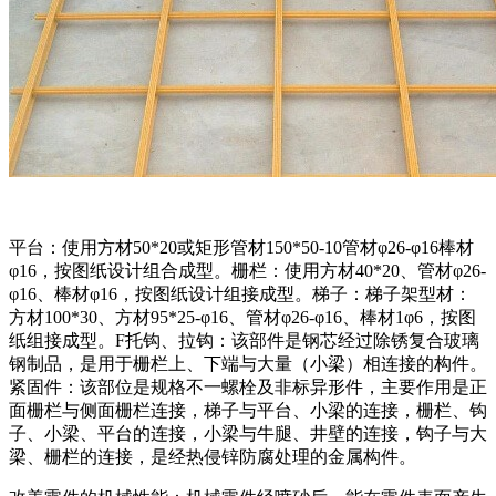
平台：使用方材50*20或矩形管材150*50-10管材φ26-φ16棒材
φ16，按图纸设计组合成型。栅栏：使用方材40*20、管材φ26-
φ16、棒材φ16，按图纸设计组接成型。梯子：梯子架型材：
方材100*30、方材95*25-φ16、管材φ26-φ16、棒材1φ6，按图
纸组接成型。F托钩、拉钩：该部件是钢芯经过除锈复合玻璃
钢制品，是用于栅栏上、下端与大量（小梁）相连接的构件。
紧固件：该部位是规格不一螺栓及非标异形件，主要作用是正
面栅栏与侧面栅栏连接，梯子与平台、小梁的连接，栅栏、钩
子、小梁、平台的连接，小梁与牛腿、井壁的连接，钩子与大
梁、栅栏的连接，是经热侵锌防腐处理的金属构件。