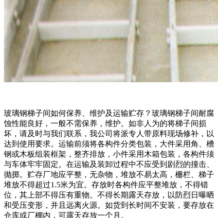
玻璃钢梯子间如何保养、维护及运输贮存？玻璃钢梯子间耐腐
蚀性能良好，一般不需保养，维护。如非人为的将梯子间损
坏，请及时与我们联系，我公司将派专人带原料现场修补，以
达到使用要求。运输前须将各构件分类包装，大件采用角、槽
钢或木板组装框架，整齐排放，小件采用木箱包装，各构件须
与车体牢牢固定。在运输及装卸过程中不应受到剧烈的撞击、
抛掷。贮存厂地应平整，无杂物，堆放不易太高，栅栏、梯子
堆放不得超过1.5米为宜。存放时各构件应平整堆放，不得错
位，其上部不得压有重物。不得长期露天存放，以防烈日曝晒
和受压变形，并且远离火源。如货到长时间不安装，要存放在
仓库或厂棚内，可露天存放一个月。