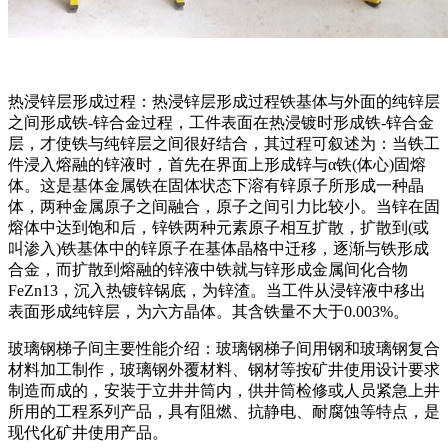
热浸锌层形成过程：热浸锌层形成过程铁基体与外面的纯锌层
之间形成铁-锌合金过程，工件表面在热浸镀时形成铁-锌合金
层，才使铁与纯锌层之间很好结合，其过程可叙述为：当铁工
件浸入熔融的锌液时，首先在界面上形成锌与α铁(体心)固熔
体。这是基体金属铁在固体状态下溶有锌原子所形成一种晶
体，两种金属原子之间融合，原子之间引力比较小。当锌在固
熔体中达到饱和后，锌铁两种元素原子相互扩散，扩散到(或
叫渗入)铁基体中的锌原子在基体晶格中迁移，逐渐与铁形成
合金，而扩散到熔融的锌液中铁就与锌形成金属间化合物
FeZn13，沉入热镀锌锅底，为锌渣。当工件从浸锌液中移出
表面形成纯锌层，为六方晶体。其含铁量不大于0.003%。
玻璃钢梯子间主要性能介绍：玻璃钢梯子间用钢和玻璃钢复合
材料加工制作，玻璃钢外覆材料、钢材等按矿井使用设计要求
制造而成的，安装于立井井筒内，供井筒检修或人员紧急上井
所用的工程系列产品，具有阻燃、抗静电、耐腐蚀等特点，是
现代化矿井使用产品。