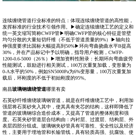
连续缠绕管道行业标准的特点：体现连续缠绕管道的高性能，
发挥标准的行业技术引领作用。▶确定连续缠绕工艺的定义和
统一英文缩写简称CWFP管▶明确CWFP管的核心特征是管壁
均匀分散的大量短切纤维（不低于管道质量的9%）▶轴向拉
伸强度要求比国标大幅提高到50%▶环向弯曲挠曲水平B提高
30%，并在产品标记中予以明确，指导用户检测，CWFP-
1200-0.6-5000（26％）▶增加资料性附录：长期环向弯曲疲劳
性能测试，鼓励进行相关测试，100万次重复加载，变形量为
0-A水平的50%，例如SN5000Pa为6%变形量，100万次重复加
载后，环刚度的不低于初始刚度的95%。
南昌
玻璃钢缠绕管道
哪里有卖
石英砂纤维缠绕玻璃钢管道，就是在纤维缠绕工艺中，利用加
强层将石英砂夹入其中，使其具有夹芯的结构，这样即降低了
管道的玻璃钢综合造价成本，又提高了管道的整体刚度和强
度。石英夹砂管道层合结构由：内衬层、过渡层、结构层、外
表层四部分组成。玻璃钢夹砂管具有可靠性、安全性以及经济
性，主要用于埋地管和长输管线，具有轻质高强、抗腐蚀、使