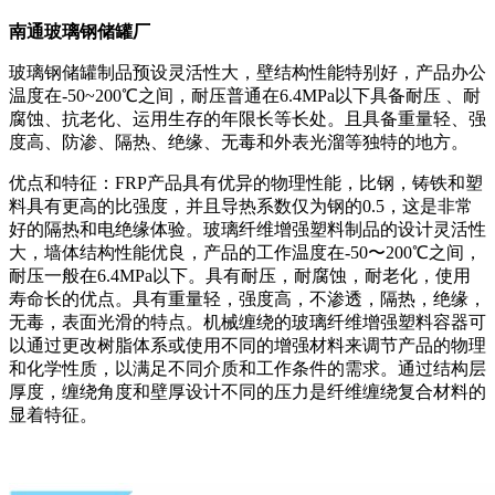
南通玻璃钢储罐厂
玻璃钢储罐制品预设灵活性大，壁结构性能特别好，产品办公
温度在-50~200℃之间，耐压普通在6.4MPa以下具备耐压 、耐
腐蚀、抗老化、运用生存的年限长等长处。且具备重量轻、强
度高、防渗、隔热、绝缘、无毒和外表光溜等独特的地方。
优点和特征：FRP产品具有优异的物理性能，比钢，铸铁和塑
料具有更高的比强度，并且导热系数仅为钢的0.5，这是非常
好的隔热和电绝缘体验。玻璃纤维增​​强塑料制品的设计灵活性
大，墙体结构性能优良，产品的工作温度在-50〜200℃之间，
耐压一般在6.4MPa以下。具有耐压，耐腐蚀，耐老化，使用
寿命长的优点。具有重量轻，强度高，不渗透，隔热，绝缘，
无毒，表面光滑的特点。机械缠绕的玻璃纤维增​​强塑料容器可
以通过更改树脂体系或使用不同的增强材料来调节产品的物理
和化学性质，以满足不同介质和工作条件的需求。通过结构层
厚度，缠绕角度和壁厚设计不同的压力是纤维缠绕复合材料的
显着特征。