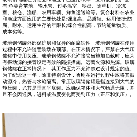
有:鱼类育苗池、输水管、过冬温室、秧盘、除草机、冷冻
室、粮仓、渔船、农用车辆、鲜鱼运送箱等。复合材料在农业
和渔业方面应用的主要长处是:强度高、品质轻、运用便捷;防
腐、耐水、运用生存的年限长;综合性能高，节约能量物质、
成本劣等。
玻璃钢储罐外部保护层和优异的耐腐蚀性：玻璃钢储罐在使用
过程中不允许随意装载在顶部。在正常情况下，严禁在大气压
储罐中使用负压。玻璃钢储罐不允许接管当施加负载时，应为
有振动源的接管设定有效的隔振措施。远离火源和热源。玻璃
钢储罐在正常情况下，其工作压力不允许超过设计规定的值。
为了纪念这一年，除非特别设计，否则在运行过程中应将其振
动源冷，热管与水箱隔离。常压玻璃钢储罐是指连接到大气的
静压罐，尤其是垂直平底罐。应确保箱体和大气畅通无阻，并
且不会因通风，进料或温度变化而受到压力（正压和负压）。