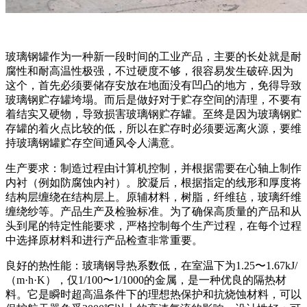
玻璃钢罐作为一种新一段时间的工业产品，主要的长处就是耐
腐性和耐高温性极强，不过硬度不够，很容易发生破碎.因为
这个，首先必须要储存安放在地面没有凹凸的地方，免得导致
玻璃钢贮存罐垮塌。而后是做好对于贮存空间的清理，不要有
着结实又硬物，导致损害玻璃钢贮存罐。至终是因为玻璃钢贮
存罐的着火点比较的低，所以在贮存时必须要远离火源，要维
持玻璃钢罐贮存空间通风令人满意。
生产要求：制造过程由计算机控制，并根据需要在心轴上制作
内衬（例如防腐蚀内衬）。胶凝后，根据指定的线形和厚度将
结构层缠绕在结构层上。原辅材料，树脂，纤维毡，玻璃纤维
缠绕纱等。产品生产及检验标准。为了确保高质量的产品和从
头到尾的特定性能要求，严格控制每个生产过程，在每个过程
中选择原材料和进行产品检查非常重要。
良好的热性能：玻璃钢导热系数低，在室温下为1.25〜1.67kJ/
（m·h·K），仅1/100〜1/1000的金属，是一种优良的隔热材
料。它是瞬时超高温条件下的理想热保护和抗烧蚀材料，可以