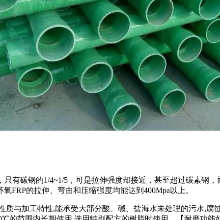
之间，只有碳钢的1/4~1/5，可是拉伸强度却接近，甚至超过碳
FRP的拉伸、弯曲和压缩强度均能达到400Mpa以上。
性质与加工特性,能承受大部分酸、碱、盐海水未处理的污水,腐蚀
－80℃的范围内长期使用,选用特别配方的树脂时使用。【耐磨功