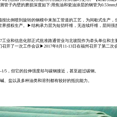
子内壁的磨损深度如下:用焦油和瓷油涂层的钢管为0.53mm;经外
脂按比例喷到旋转的钢模中来加工管道的工艺，为间歇式生产，
全世界授权生产。▶结构承力层为短切纤维，无连续纤维，层间
0月27工业和信息化部正式批准路通管业与北玻院作为牵头单位和
召开了一次工作会议▶2017年8月11-13日在福州召开了第二次会
/4-1/5，但它的拉伸强度却与碳钢接近，甚至超过碳钢。
、碱、盐以及多种油类和溶剂都有较好的抵抗能力。