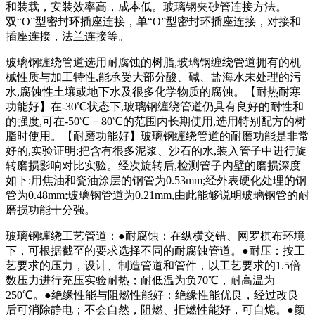
和装载，安装效率高，成本低。玻璃钢夹砂管连接方法。
双“O”型密封环插座连接，单“O”型密封环插座连接，对接和
插座连接，法兰连接等。
玻璃钢缠绕管道选用耐腐蚀的树脂,玻璃钢缠绕管道拥有的机
械性质与加工特性,能承受大部分酸、碱、盐海水未处理的污
水,腐蚀性土壤或地下水及很多化学物质的腐蚀。【耐热耐寒
功能好】在-30℃状态下,玻璃钢缠绕管道仍具有良好的耐性和
的强度,可在-50℃－80℃的范围内长期使用,选用特别配方的树
脂时使用。【耐磨功能好】玻璃钢缠绕管道的耐磨功能是非常
好的,实验证明:把含有很多泥浆、沙石的水,装入管子中进行旋
转磨损影响对比实验。经次旋转后,检测管子内壁的磨损深度
如下:用焦油和瓷油涂层的钢管为0.53mm;经外表硬化处理的钢
管为0.48mm;玻璃钢管道为0.21mm,由此能够说明玻璃钢管的耐
磨损功能十分强。
玻璃钢缠绕工艺管道：●耐腐蚀：在纵横交错、网罗棋布环境
下，可根据截至的要求选择不同的耐腐蚀管道。●耐压：按工
艺要求的压力，设计、制造管道和管件，以工艺要求的1.5倍
数压力进行充压实验耐热；耐低温为负70℃，耐高温为
250℃。●绝缘性能与阻燃性能好：绝缘性能优良，经过改良
后可消除静电；不会自然，阻燃、拒燃性能好，可自熄。●颜