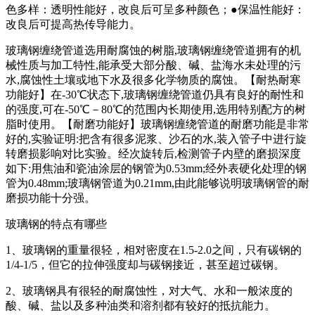
色多样：透明性能好，改良后可呈多种颜色；●保温性能好：
改良后可提高热传导能力。
玻璃钢缠绕管道选用耐腐蚀的树脂,玻璃钢缠绕管道拥有的机
械性质与加工特性,能承受大部分酸、碱、盐海水未处理的污
水,腐蚀性土壤或地下水及很多化学物质的腐蚀。【耐热耐寒
功能好】在-30℃状态下,玻璃钢缠绕管道仍具有良好的耐性和
的强度,可在-50℃－80℃的范围内长期使用,选用特别配方的树
脂时使用。【耐磨功能好】玻璃钢缠绕管道的耐磨功能是非常
好的,实验证明:把含有很多泥浆、沙石的水,装入管子中进行旋
转磨损影响对比实验。经次旋转后,检测管子内壁的磨损深度
如下:用焦油和瓷油涂层的钢管为0.53mm;经外表硬化处理的钢
管为0.48mm;玻璃钢管道为0.21mm,由此能够说明玻璃钢管的耐
磨损功能十分强。
玻璃钢的特点有哪些
1、玻璃钢的重量很轻，相对密度在1.5-2.0之间，只有碳钢的
1/4-1/5，但它的拉伸强度却与碳钢接近，甚至超过碳钢。
2、玻璃钢具有很轻的耐腐蚀性，对大气、水和一般浓度的
酸、碱、盐以及多种油类和溶剂都有较好的抵抗能力。