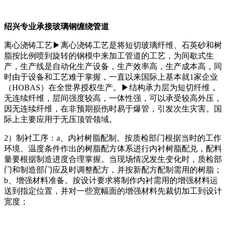
绍兴专业承接玻璃钢缠绕管道
离心浇铸工艺▶离心浇铸工艺是将短切玻璃纤维、石英砂和树
脂按比例喷到旋转的钢模中来加工管道的工艺，为间歇式生
产，生产线是自动化生产设备，生产效率高，生产成本高，同
时由于设备和工艺难于掌握，一直以来国际上基本就1家企业
（HOBAS）在全世界授权生产。▶结构承力层为短切纤维，
无连续纤维，层间强度较高，一体性强，可以承受较高外压，
因无连续纤维，在非预期损伤时易于爆管，引发次生灾害。国
际上主要应用于无压顶管领域。
2）制衬工序：a、内衬树脂配制。按质检部门根据当时的工作
环境、温度条件作出的树脂配方体系进行内衬树脂配兑，配料
量要根据制造进度合理掌握。当现场情况发生变化时，质检部
门和制造部门应及时调整配方，并按新配方配制需用的树脂；
b、增强材料准备。按设计要求将制作内衬需用的增强材料运
送到指定位置，并对一些宽幅面的增强材料先裁切加工到设计
宽度；