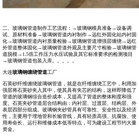
二、玻璃钢管道制作工艺流程：→玻璃钢模具准备→设备调
试、原材料准备→玻璃钢管道内衬制作→远红外固化站内衬固
化→玻璃钢管道内衬质量检验→玻璃钢管道增强层缠绕→远红
外管道整体固化→玻璃钢管道外观及主要尺寸检验→玻璃钢管
道脱模→1.5倍工作压力水压试验及其它标准要求的检测项目
→玻璃钢管道包装入库。。。。。
大连
玻璃钢缠绕管道
工厂
石英砂纤维缠绕玻璃钢管道，就是在纤维缠绕工艺中，利用加
强层将石英砂夹入其中，使其具有夹芯的结构，这样即降低了
管道的玻璃钢综合造价成本，又提高了管道的整体刚度和强
度。石英夹砂管道层合结构由：内衬层、过渡层、结构层、外
表层四部分组成。玻璃钢夹砂管具有可靠性、安全性以及经济
性，主要用于埋地管和长输管线，具有轻质高强、抗腐蚀、使
用寿命长、运行和维修成本低等特点，可为建设工程节约大量
资金。