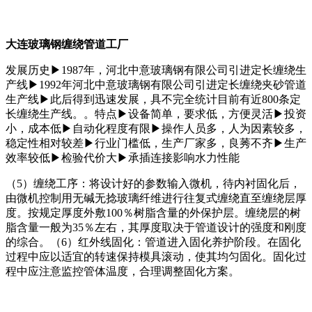
大连玻璃钢缠绕管道工厂
发展历史▶1987年，河北中意玻璃钢有限公司引进定长缠绕生
产线▶1992年河北中意玻璃钢有限公司引进定长缠绕夹砂管道
生产线▶此后得到迅速发展，具不完全统计目前有近800条定
长缠绕生产线。。特点▶设备简单，要求低，方便灵活▶投资
小，成本低▶自动化程度有限▶操作人员多，人为因素较多，
稳定性相对较差▶行业门槛低，生产厂家多，良莠不齐▶生产
效率较低▶检验代价大▶承插连接影响水力性能
（5）缠绕工序：将设计好的参数输入微机，待内衬固化后，
由微机控制用无碱无捻玻璃纤维进行往复式缠绕直至缠绕层厚
度。按规定厚度外敷100％树脂含量的外保护层。缠绕层的树
脂含量一般为35％左右，其厚度取决于管道设计的强度和刚度
的综合。（6）红外线固化：管道进入固化养护阶段。在固化
过程中应以适宜的转速保持模具滚动，使其均匀固化。固化过
程中应注意监控管体温度，合理调整固化方案。