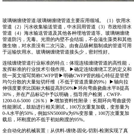
玻璃钢缠绕管道:玻璃钢缠绕管道主要应用领域。（1）饮用水
管道（2）污水收集输送管道，中水回用管道（3）市政给排水
管道（4）海水输送管道及其他各种埋地管道等。玻璃钢缠绕
管道防污，无毒。光滑的内壁不会结垢，不会滋生藻类和其他
微生物，对水质没有二次污染。由食品级树脂制成的管道可用
于运输饮用水。玻璃钢缠绕管道接头少，密封性好。
连续缠绕管道行业标准的特点：体现连续缠绕管道的高性能，
发挥标准的行业技术引领作用。▶确定连续缠绕工艺的定义和
统一英文缩写简称CWFP管▶明确CWFP管的核心特征是管壁
均匀分散的大量短切纤维（不低于管道质量的9%）▶轴向拉
伸强度要求比国标大幅提高到50%▶环向弯曲挠曲水平B提高
30%，并在产品标记中予以明确，指导用户检测，CWFP-
1200-0.6-5000（26％）▶增加资料性附录：长期环向弯曲疲劳
性能测试，鼓励进行相关测试，100万次重复加载，变形量为
0-A水平的50%，例如SN5000Pa为6%变形量，100万次重复加
载后，环刚度的不低于初始刚度的95%。
全自动化的机械装置：从供料-缠绕-固化-切割-检测实现了真