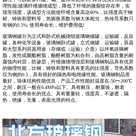
理性能;玻璃纤维缠绕成型，降低了纤维的微裂纹存在率，实
现等强度，该成型方法能使纤维含量高达80%，比强度高于钢
材、铸铁和塑料等，热膨胀系数与钢大体相当，热传导系数只
有钢的0.5%; 使用寿命长，维护费用低!
玻璃钢罐分为立式和卧式机械绕组玻璃钢储罐，运输罐，反应
罐，各种化学设备，玻璃钢卧式罐，立式储罐，运输罐，容器
和大型系列容器用途（存储或（运输）介质）以环氧呋喃树
脂，改性或聚酯树脂，酚醛树脂为粘合剂，由高树脂含量的耐
腐蚀内衬层，防渗层，纤维缠绕增强层和玻璃钢制品具有优异
的物理性能，比钢，铸铁和塑料具有更高的比强度，导热系数
仅为钢的0.5，具有很好的隔热和电绝缘性能。玻璃钢制品质
量好，墙体结构性能优良，产品工作性能好温度在-50〜200℃
之间，耐压一般在6.4MPa以下。具有耐压，耐腐蚀，耐老
化，使用寿命长的优点。具有重量轻，强度高，不渗透，隔
热，绝缘，无毒，表面光滑的特点。