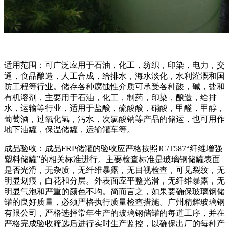
适用范围：可广泛应用于石油，化工，纺织，印染，电力，交
通，食品酿造，人工合成，给排水，海水淡化，水利灌溉和国
防工程等行业。储存各种腐蚀性介质可承受各种酸，碱，盐和
有机溶剂，主要用于石油，化工，制药，印染，酿造，给排
水，运输等行业，适用于盐酸，硫酸酸，硝酸，甲醛，甲醇，
葡萄酒，过氧化氢，污水，次氯酸钠等产品的储运，也可用作
地下油罐，保温储罐，运输罐车等。
成品验收：成品FRP储罐的验收应严格按照JC/T587“纤维增强
塑料储罐”的相关标准进行。主要检查标准是玻璃钢储罐表面
是否光滑，无杂质，无纤维暴露，无目视检查，可见裂纹，无
明显划痕，白花和分层。外表面应平整光滑，无纤维暴露，无
明显气泡和严重的颜色不均。简而言之，如果要确保玻璃钢储
罐的良好质量，必须严格执行质量检查措施。广州精辉玻璃钢
有限公司，严格选择常年生产的玻璃钢储罐的每道工序，并在
严格完成验收筛选后进行实时生产监控，以确保出厂的每种产