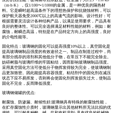
（m·h·K），仅1/100〜1/1000的金属，是一种优良的隔热材
料。它是瞬时超高温条件下的理想热保护和抗烧蚀材料，可以
保护航天器免受2000℃以上的高速气流的影响。设计性好：可
根据需要灵活设计各种结构产品，以满足使用要求，产品具有
良好的整体性。可以完全选择满足材料性能的材料，例如：耐
腐蚀，耐瞬态高温，特别是在产品特定方向上的高强度，良好
的介电性能等。
固化特点：玻璃钢的固化可以提高强度10%以上，真空固化是
提高玻璃钢制品强度的有效途径之一。制品在制造过程中，尚
有部分残存的溶剂和其他低分子物，在常压下不能完全除去。
妨碍树脂与玻璃纤维的牢固粘结，因而影响玻璃钢制品强度。
采用真空固化方法可使低分子物挥发得较为完全，使玻璃钢制
品更加致密。因此能提高容器强度。粘结剂中的固化剂在减压
状态下应不易挥发，否则将会使固化剂挥发损失过大，使制品
固化不完全，反而降低强度。
玻璃钢储罐的优点:
耐腐蚀、防渗漏、耐候性好;玻璃钢具有特殊的耐腐蚀性能，
在贮存腐蚀性介质时，玻璃钢显示出其他材料所无法比拟的优
越性，可以耐多种酸、碱、盐和有机溶剂; 具有优良的机械物